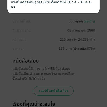
แห่งปี ลดสุดฟิน สูงสุด 80% ตั้งแต่วันที่ 31 ก.ค. - 16 ส.ค.
โรมานซ์
โรแมนติก
โคแก่
แอบรัก
69
ประเภทไฟล์
pdf, epub
(สารบัญ)
วันที่วางขาย
05 กรกฎาคม 2568
ความยาว
213 หน้า (≈ 24,269 คำ)
ราคาปก
179 บาท (ประหยัด 67%)
หนังสือเสียง
หนังสือเล่มนี้มีวางขายที่ MEB ในรูปแบบ
หนังสือเสียงด้วยนะ หากสนใจสามารถเลือก
ซื้อแล้วเปิดฟังได้เลยจ้ะ
เวอร์ชันหนังสือเสียง
เรื่องที่คุณน่าจะสนใจ