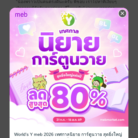
“น้องพราวเป็นคนตรงดีนะครับ พี่ชอบ เราไปหาที่เงียบๆ
ทำความรู้จักกันสองต่อสองดีไหมครับ” ม่านหมอกกล่าว
ด้วยรอยยิ้ม
“แน่ใจนะคะที่อยากจะทำความรู้จักฉัน คุณอาจจะเสียใจ
ทีหลังก็ได้นะคะคุณหมอก” พราวตะวันใช้มือทั้งสองข้าง
ทาบที่แผงอกผ่านเสื้อเชิ้ตสีดำ เพื่อไม่ให้ร่างกายของเธอ
ใกล้ชิดจนเกินงาม
“ถ้าพี่ไม่ได้นอนกับน้องพราว นั่นแหละที่พี่จะเสียใจ” ม่าน
หมอกตอบกลับทันควัน
“ชอบวันไนท์สแตนด์เหรอคะ”
“ครับ แล้วน้องพราววันไนท์สแตนด์กับพี่ได้ไหมล่ะครับ”
ม่านหมอกบอกออกไปตามตรง ยังไงคืนนี้เขาก็จะจับสาว
น้อยตรงหน้ากดให้จมเตียงให้ได้ เสือร้ายอย่างเขา เมื่อล็อก
เป้าแล้วยังไงก็ไม่ปล่อยให้รอดมือไปได้หรอก สวย เซ็กซี่
ขนาดนี้ เขายอมละทิ้งกฎเหล็กที่จะไม่ยุ่งกับสาวไทยเด็ด
ขาดไปก่อน
“ถ้าคุณมั่นใจว่าเก่ง ลีลาดี ฉันก็อยากลองค่ะ” พราวตะวัน
พูดด้วยความท้าทาย และยิ้มน้อยๆ ที่มุมปากเหมือนอย่างที่
ชอบทำ
‘ทำไมรอยยิ้มเหมือนยัยเด็กแก่แดดเลยวะ ไม่หรอก ก็แค่
บังเอิญเหมือน’
World's Y meb 2026 เทศกาลนิยาย การ์ตูนวาย สุดยิ่งใหญ่