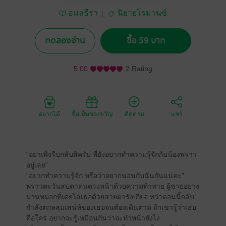
อมลธีรา
นิยายโรมานซ์
ทดลองอ่าน
ซื้อ 59 บาท
5.00
2 Rating
อยากได้
ซื้อเป็นของขวัญ
ติดตาม
แชร์
“อย่าเพิ่งรีบกลับสิครับ พี่ยังอยากทำความรู้จักกับน้องพราว
อยู่เลย”
“อยากทำความรู้จัก หรือว่าอยากนอนกับฉันกันแน่คะ”
พราวตะวันสบตาคนตรงหน้าด้วยความท้าทาย ผู้ชายอย่าง
ม่านหมอกที่เคยไล่เธอด้วยสายตารังเกียจ ทว่าตอนนี้กลับ
กำลังตกหลุมเสน่ห์ของเธอจนต้องเดินตาม ถ้าเขารู้ว่าเธอ
คือใคร อยากจะรู้เหมือนกันว่าจะทำหน้ายังไง