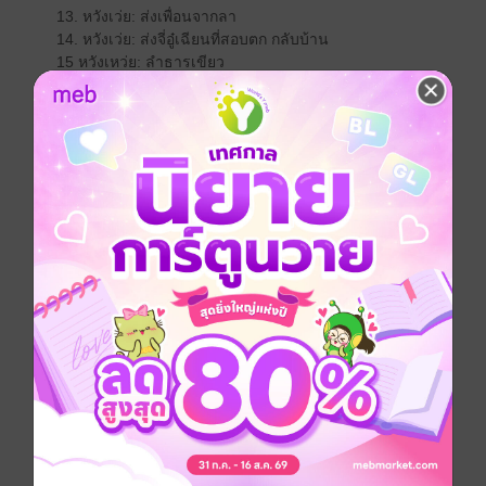
13. หวังเว่ย: ส่งเพื่อนจากลา
14. หวังเว่ย: ส่งจี่อู๋เฉียนที่สอบตก กลับบ้าน
15 หวังเหว่ย: ลำธารเขียว
16 หวังเวย: ครอบครัวชาวนาแห่งลุ่มน้ำเว่ย
17 หวัง เวย: บทสรรเสริญซีซือ
18 เมิ่ง ห่าวหราน: ฤดูใบไม้ร่วงบนภูเขา ฝากถึงจางวู
19 เมิ่ง ห่าวหราน: ฤดูร้อน ณ ศาลาทางใต้ คิดถึงสหาย
"ซินต้าฝู"
20 เมิ่ง ห่าวหราน: ค้างคืนที่กระท่อมอาจารย์เยี่ย รอ "ติ้ง
ต้าฝู" ไม่มา
21 หวังชางหลิง: ชมจันทร์ห้องใต้ศาลา คิดถึงผู้ตรวจการ
ซุยแห่งซานอิ๋น
22 ชิว เวย: ตามหานักพรตแห่งเขาตะวันตก แต่ไม่พบ
23 ฉีอู๋เฉียน: ล่องเรือฤดูใบไม้ผลิ ณ ลำธารเย่าซี
24 ฉาง เจี้ยน: พักค้างแรม ณ เรือนหวางชางหลิง
....
จีนโบราณ
ภาษาจีน
ปรัชญา
ร้อยกรอง
ยุคจีนโบราณ