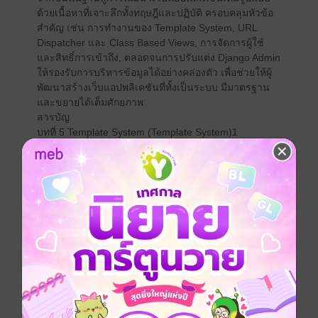
ด้วยเนื้อหาที่เจาะลึกทั้งทฤษฎีและปฏิบัติ ครอบคลุมหัวข้อ
สำคัญ เช่น การทำงานของ Template System, URL
Dispatcher และ Class Based Views, การจัดการผู้ใช้
และสิทธิ์การเข้าถึง, ตลอดจนการปรับแต่ง Django Admin
ให้รองรับการบริหารข้อมูลได้อย่างคล่องตัว เพื่อช่วยให้ผู้
พัฒนาสร้างเว็บแอปพลิเคชันที่ทั้งเป็นระบบ มีมาตรฐาน
และขยายได้เต็มศักยภาพ
สารบัญ
บทที่ 5 Template System (Template System)1
ระบบเทมเพลต (Template System) อย่างลึกใน Django
Template Inheritance (การสืบทอด Template) ใน
Django
Template Filters และ Custom Filters ใน Django
การจัดการ Static Files และ Media Files ใน Django
บทที่ 6 URL Dispatcher & View แบบ Class Based (CBV)
(URL Dispatcher & View)87
URL Dispatcher และ Class Based Views (CBV) ใน
Django
ฟังก์ชัน View (FBV) vs Class Based View (CBV) ใน
Django
การใช้ Generic Views ใน Django: ListView และ