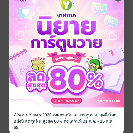
เปลี่ยนมันให้กลายเป็นพลังในการก้าวไปข้างหน้า ผ่านตัว
ละครน้ำฝนที่ต้องต่อสู้กับตัวเองและความสัมพันธ์ที่เสียหาย
จนพบความเข้มแข็งที่ซ่อนอยู่ภายใน
ในทุกบทของหนังสือเล่มนี้ คุณจะได้เรียนรู้วิธีการ:
ปลดปล่อยจากการยึดติดกับอดีต
ใช้ความเจ็บปวดให้เป็นเชื้อเพลิงในการสร้างตัวตนใหม่
สร้างนิสัยใหม่เพื่อการเปลี่ยนแปลงอย่างถาวร
ให้อภัยตัวเองและก้าวไปข้างหน้าอย่างมั่นใจ
หากคุณพร้อมที่จะเปิดใจและเริ่มต้นการเดินทางเพื่อค้นพบ
พลังที่ซ่อนอยู่ภายในตัวเอง หนังสือเล่มนี้จะเป็นคู่มือที่จะพา
คุณผ่านทุกขั้นตอนจากการเผชิญหน้าอดีตไปจนถึงการ
สร้างอนาคตใหม่ที่ไม่ถูกจำกัดด้วยความเจ็บปวด
"อดีตไม่กำหนดอนาคต... คุณทำได้!"
พร้อมหรือยังที่จะปลดล็อกชีวิตใหม่ของคุณ?
พัฒนาตนเอง
World's Y meb 2026 เทศกาลนิยาย การ์ตูนวาย สุดยิ่งใหญ่
แห่งปี ลดสุดฟิน สูงสุด 80% ตั้งแต่วันที่ 31 ก.ค. - 16 ส.ค.
69