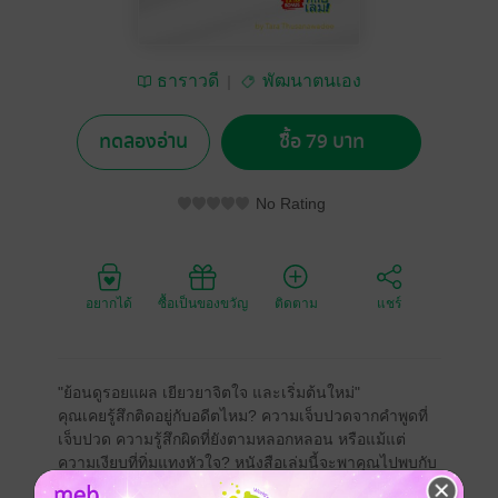
ธาราวดี
พัฒนาตนเอง
ทดลองอ่าน
ซื้อ 79 บาท
No Rating
อยากได้
ซื้อเป็นของขวัญ
ติดตาม
แชร์
"ย้อนดูรอยแผล เยียวยาจิตใจ และเริ่มต้นใหม่"
คุณเคยรู้สึกติดอยู่กับอดีตไหม? ความเจ็บปวดจากคำพูดที่
เจ็บปวด ความรู้สึกผิดที่ยังตามหลอกหลอน หรือแม้แต่
ความเงียบที่ทิ่มแทงหัวใจ? หนังสือเล่มนี้จะพาคุณไปพบกับ
การเดินทางเพื่อเยียวยาจิตใจจากรอยแผลในอดีต และ