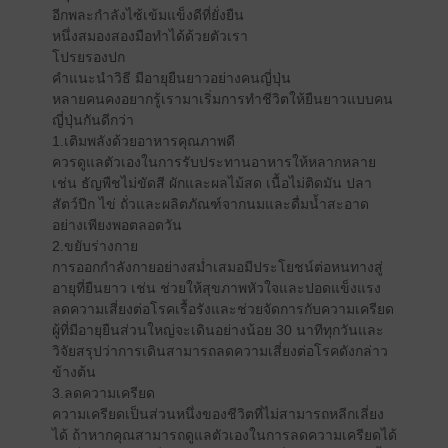
อีกพละกำลังไซ้เข้มแข็งดีที่ยั่งยืน
หนึ่งสมองสองมือทำได้ด้วยตัวเรา
โปรยรองปก
คำแนะนำวิธี มีอายุยืนยาวอย่างคนญี่ปุ่น
หลายคนคงอยากรู้เรามาเริ่มการทำชีวิตให้ยืนยาวแบบคน
ญี่ปุ่นกันดีกว่า
1.เติมพลังด้วยอาหารคุณภาพดี
ควรดูแลตัวเองในการรับประทานอาหารให้หลากหลาย
เช่น ธัญพืชไม่ขัดสี ผักและผลไม้สด เนื้อไม่ติดมัน ปลา
สัตว์ปีก ไข่ ถั่วและผลิตภัณฑ์จากนมและดื่มน้ำสะอาด
อย่างเพียงพอตลอดวัน
2.ขยับร่างกาย
การออกกำลังกายอย่างสม่ำเสมอมีประโยชน์ต่อหนทางสู่
อายุที่ยืนยาว เช่น ช่วยให้สุขภาพหัวใจและปอดแข็งแรง
ลดความเสี่ยงต่อโรคเรื้อรังและช่วยจัดการกับความเครียด
ผู้ที่มีอายุยืนส่วนใหญ่จะเดินอย่างน้อย 30 นาทีทุกวันและ
วิจัยสรุปว่าการเดินสามารถลดความเสี่ยงต่อโรคดังกล่าว
ข้างต้น
3.ลดความเครียด
ความเครียดเป็นส่วนหนึ่งของชีวิตที่ไม่สามารถหลีกเลี่ยง
ได้ ถ้าหากคุณสามารถดูแลตัวเองในการลดความเครียดได้