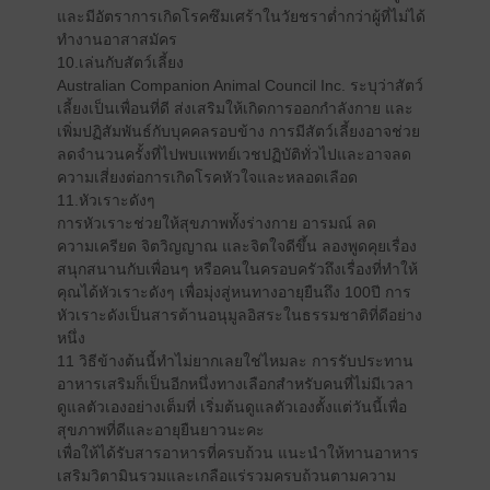
และมีอัตราการเกิดโรคซึมเศร้าในวัยชราต่ำกว่าผู้ที่ไม่ได้
ทำงานอาสาสมัคร
10.เล่นกับสัตว์เลี้ยง
Australian Companion Animal Council Inc. ระบุว่าสัตว์
เลี้ยงเป็นเพื่อนที่ดี ส่งเสริมให้เกิดการออกกำลังกาย และ
เพิ่มปฏิสัมพันธ์กับบุคคลรอบข้าง การมีสัตว์เลี้ยงอาจช่วย
ลดจำนวนครั้งที่ไปพบแพทย์เวชปฏิบัติทั่วไปและอาจลด
ความเสี่ยงต่อการเกิดโรคหัวใจและหลอดเลือด
11.หัวเราะดังๆ
การหัวเราะช่วยให้สุขภาพทั้งร่างกาย อารมณ์ ลด
ความเครียด จิตวิญญาณ และจิตใจดีขึ้น ลองพูดคุยเรื่อง
สนุกสนานกับเพื่อนๆ หรือคนในครอบครัวถึงเรื่องที่ทำให้
คุณได้หัวเราะดังๆ เพื่อมุ่งสู่หนทางอายุยืนถึง 100ปี การ
หัวเราะดังเป็นสารต้านอนุมูลอิสระในธรรมชาติที่ดีอย่าง
หนึ่ง
11 วิธีข้างต้นนี้ทำไม่ยากเลยใช่ไหมละ การรับประทาน
อาหารเสริมก็เป็นอีกหนึ่งทางเลือกสำหรับคนที่ไม่มีเวลา
ดูแลตัวเองอย่างเต็มที่ เริ่มต้นดูแลตัวเองตั้งแต่วันนี้เพื่อ
สุขภาพที่ดีและอายุยืนยาวนะคะ
เพื่อให้ได้รับสารอาหารที่ครบถ้วน แนะนำให้ทานอาหาร
เสริมวิตามินรวมและเกลือแร่รวมครบถ้วนตามความ