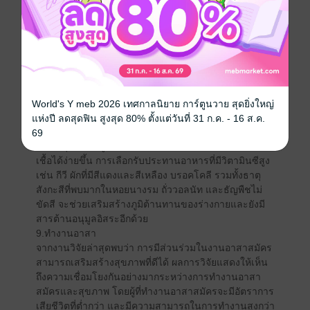
เสี่ยงของโรคหัวใจและหลอดเลือด เช่น งดสูบบุหรี่ หลีก
เลี่ยงอาหารที่มีไขมันอิ่มตัวสูงและอาหารแปรรูป
7.รับแสงอาทิตย์
ผลจากศึกษาล่าสุดจากสหรัฐอเมริกาพบว่าการได้รับ
แสงแดดวันละ 15 นาทีช่วยให้อายุยืนได้เนื่องจากป้องกัน
ไม่ให้ร่างกายขาดวิตามินดี การเพิ่มระดับวิตามินดีใน
ร่างกายจะช่วยให้หัวใจแข็งแรง อีกทั้งการรับประทาน
ผลิตภัณฑ์เสริมอาหารวิตามินดีก็มีส่วนช่วยป้องกันโรค
World's Y meb 2026 เทศกาลนิยาย การ์ตูนวาย สุดยิ่งใหญ่
กระดูกพรุนและโรคอื่นๆ บางโรค
แห่งปี ลดสุดฟิน สูงสุด 80% ตั้งแต่วันที่ 31 ก.ค. - 16 ส.ค.
8.เพิ่มภูมิต้านทาน
69
เมื่ออายุมากขึ้นภูมิต้านทานจะเริ่มลดลง ทำให้มีโอกาสติด
เชื้อได้ง่ายขึ้น การเลือกรับประทานอาหารที่มีวิตามินซีสูง
เช่น กีวี ผักที่มีสีแดงและสีเหลือง บรอคโคลี รวมทั้งธาตุ
สังกะสีที่พบมากในหอยนางรม ถั่ววอลนัท และธัญพืชไม่
ขัดสี จะช่วยเสริมสร้างภูมิต้านทานของร่างกายและยังมี
สารต้านอนุมูลอิสระอีกด้วย
9.ทำงานอาสา
จากงานวิจัยล่าสุดพบว่า การมีส่วนร่วมในงานอาสาสมัคร
สามารถเสริมสร้างสุขภาพที่ดีได้ ผลการวิจัยแสดงให้เห็น
ถึงความเชื่อมโยงกันอย่างมากระหว่างการทำงานอาสา
สมัครและสุขภาพ โดยผู้ที่ทำงานอาสาสมัครจะมีอัตราการ
เสียชีวิตที่ต่ำกว่า และมีความสามารถในการทำงานสูงกว่า