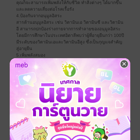
คุณก็จะสามารถเพิ่มพลังให้กับชีวิต ทำสิ่งต่างๆ ได้มากขึ้น
และลดความเสี่ยงต่อโรคเรื้อรัง
4.ป้องกันจากอนุมูลอิสระ
สารต้านอนุมูลอิสระ เช่น วิตามินเอ วิตามินซี และวิตามิน
อี สามารถปกป้องร่างกายจากการทำลายของอนุมูลอิสระ
โดยมีการศึกษาในประเทศอิตาลีพบว่าผู้ที่อายุยืนกว่า 100ปี
มีระดับของวิตามินเอและวิตามินอีสูง ซึ่งเป็นกุญแจสำคัญ
สู่อายุยืน
5.เพิ่มพลังสมอง
กันการเสื่อมถอยของการเรียนรู้และคงไว้ซึ่งความเฉียบคม
ของสมองสามารถทำได้ด้วยการบริหารสมอง เช่น การ
เล่นเกมที่เกี่ยวกับการวางแผนและความจำ เช่น หมากรุก
และ ซูโดโกะ หรืออาจลองทำกิจกรรมที่ทดสอบความรู้
ด้านคำศัพท์ เช่น อักษรไขว้ เรียนรู้ทักษะใหม่ๆ เช่น ภาษา
ต่างประเทศ หรือหัดเล่นเครื่องดนตรี
6.ดูแลหัวใจ
โรคหัวใจและหลอดเลือดเป็นสาเหตุของการเสียชีวิตในลำ
ดับต้นๆ ของคนไทยรองจากโรคมะเร็งและอุบัติเหตุ แต่
โรคหัวใจและหลอดเลือดเป็นโรคที่ส่วนใหญ่แล้วสามารถ
ป้องกันได้ การดูแลสุขภาพหัวใจให้แข็งแรงด้วยอาหารที่มี
ประโยชน์และออกกำลังกายอย่างสม่ำเสมอ จะขจัดปัจจัย