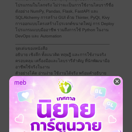
โปรแกรมในโลกจริง ไม่ว่าจะเป็นการใช้งานไลบรารีชื่อ
ดังอย่าง NumPy, Pandas, Flask, FastAPI และ
SQLAlchemy การสร้าง GUI ด้วย Tkinter, PyQt, Kivy
การออกแบบโครงสร้างโปรเจกต์ขนาดใหญ่ การ Deploy
โปรแกรมแบบมืออาชีพ รวมถึงการใช้ Python ในงาน
DevOps และ Automation
________________________________________
จุดเด่นของหนังสือ
อธิบาย เชิงลึก ทั้งแนวคิด ทฤษฎี และการใช้งานจริง
ครอบคลุม เครื่องมือและไลบรารีสำคัญ ที่นักพัฒนามือ
อาชีพใช้จริงในงาน
ตัวอย่างโค้ด อ่านง่าย ใช้งานได้จริง พร้อมคำอธิบาย
ละเอียดทุกบรรทัด
เสริมด้วยแนวปฏิบัติที่ดี (Best Practices) และเทคนิคจาก
โลกการทำงานจริง
เหมาะสำหรับผู้ที่มีพื้นฐาน Python และต้องการ ต่อยอดสู่
ระดับมืออาชีพ
________________________________________
เนื้อหาไฮไลต์
บทที่ 15: ใช้งานไลบรารียอดนิยม เช่น Pandas,
Requests, Flask, FastAPI, BeautifulSoup,