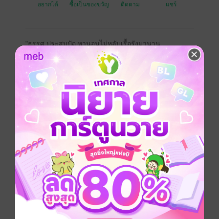
อยากได้
ซื้อเป็นของขวัญ
ติดตาม
แชร์
"ธรรศ ประสบปัญหานอนไม่หลับเรื้อรังมานาน
ไม่ว่าจะสรรหาตัวช่วยใด ก็ไร้วี่แววจะบรรเทาอาการได้
แต่ในขณะที่คิดว่าคงไม่มีทางได้นอนหลับเต็มอิ่มอีกแล้ว
เสียงนุ่มทุ้มที่บังเอิญได้ยินจากพอดแคสต์ของ ฝันดี
กลับสามารถขับกล่อมเขาให้ตกลงสู่ห้วงนิทราได้อย่าง
ง่ายดาย
จากความประทับใจในความไพเราะของน้ำเสียง สู่การ
ทำความรู้จัก
และได้ใช้เวลาในการจ้องมองใบหน้าที่มีความสุขกับการ
อ่านหนังสือ
ธรรศคิดว่าเขาตกหลุมรักคนที่กล่อมให้หลับฝันดีคนนี้เสีย
แล้ว
“ถ้าจะพูดให้ถูกคือทุกอย่างที่เป็นคุณทำให้ผมหลับได้ครับ”
“...”
“คุณฝันดีคือฝันดีของผมจริง ๆ นะครับ”
* * * * *