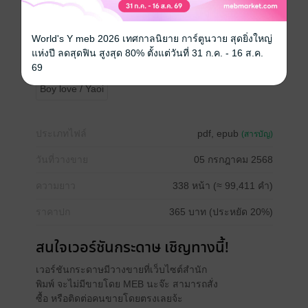
31 ตอนหลัก
World's Y meb 2026 เทศกาลนิยาย การ์ตูนวาย สุดยิ่งใหญ่
3 ตอนพิเศษ
แห่งปี ลดสุดฟิน สูงสุด 80% ตั้งแต่วันที่ 31 ก.ค. - 16 ส.ค.
"
69
Boy love / Yaoi
ประเภทไฟล์
pdf, epub
(สารบัญ)
วันที่วางขาย
05 กรกฎาคม 2568
ความยาว
338 หน้า (≈ 99,411 คำ)
ราคาปก
365 บาท (ประหยัด 20%)
สนใจเวอร์ชันกระดาษ เชิญทางนี้!
เวอร์ชันกระดาษมีวางขายที่เว็บไซต์สำนัก
พิมพ์ จะไม่มีขายโดย MEB นะจ๊ะ สามารถสั่ง
ซื้อ หรือติดต่อคนขายโดยตรงเลยจ้ะ