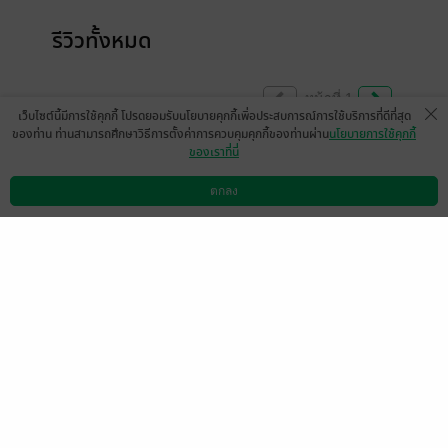
รีวิวทั้งหมด
หน้าที่ 1
เว็บไซต์นี้มีการใช้คุกกี้ โปรดยอมรับนโยบายคุกกี้เพื่อประสบการณ์การใช้บริการที่ดีที่สุด
ของท่าน ท่านสามารถศึกษาวิธีการตั้งค่าการควบคุมคุกกี้ของท่านผ่าน
นโยบายการใช้คุกกี้
ของเราที่นี่
ชอบมากเลยค่ะรออ่านเรื่องของพี่เตนะค่ะ
ตกลง
มีแล้ว -
นิรนามID : ID4ITa5852
ดาวน์โหลดแอป
วิธีการใช้งาน
ติดต่อเรา
1
24 เม.ย. 2569
12:5 น.
สนุกมาก พระเอกธงเขียวสุดๆๆ สีเทียนคือที่สุด
ของเรื่องเลยไปเจอใครที่ไหนมีแต่คนรัก💖
Jobjab Usanee
1
29 ม.ค. 2569
15:21 น.
สนุก ฟิวกู๊ดมากก อ่านแล้วรู้สึกสบายใจไปด้วย
เลย
ap-user-96186946673086
1