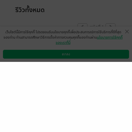
รีวิวทั้งหมด
หน้าที่ 1
เว็บไซต์นี้มีการใช้คุกกี้ โปรดยอมรับนโยบายคุกกี้เพื่อประสบการณ์การใช้บริการที่ดีที่สุด
ของท่าน ท่านสามารถศึกษาวิธีการตั้งค่าการควบคุมคุกกี้ของท่านผ่าน
นโยบายการใช้คุกกี้
ของเราที่นี่
ไหนเล่มใหม่
มีแล้ว -
ตกลง
นิรนามID : 7Te7E6T935
ดาวน์โหลดแอป
วิธีการใช้งาน
ติดต่อเรา
0
16 ส.ค. 2568
17:38 น.
ออกเดือนละ 10เล่มได้มั้ย 5555 ยืดเยื้อแบบนี้
เมื่อไหร่จบ
มีแล้ว -
3
8 ก.ค. 2568
3:45 น.
เป็นการ์ตูนที่ดีมาก
มีแล้ว -
นิรนามID : T1TDW6a272
1
7 ก.ค. 2568
8:50 น.