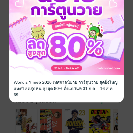
กลับต้องเผชิญกับสถานการณ์ที่ไม่คาดคิด!?
การ์ตูนญี่ปุ่น
หนังสือแปล
โรงเรียน
กีฬา
ซีรีส์
AOASHI แข้งเด็กหัวใจนักสู้
ประเภทไฟล์
pdf
วันที่วางขาย
05 กรกฎาคม 2568
ความยาว
212 หน้า
World's Y meb 2026 เทศกาลนิยาย การ์ตูนวาย สุดยิ่งใหญ่
ราคาปก
110 บาท (ประหยัด 10%)
แห่งปี ลดสุดฟิน สูงสุด 80% ตั้งแต่วันที่ 31 ก.ค. - 16 ส.ค.
69
เล่มอื่นๆ ในซีรีส์
ดูทั้งหมด