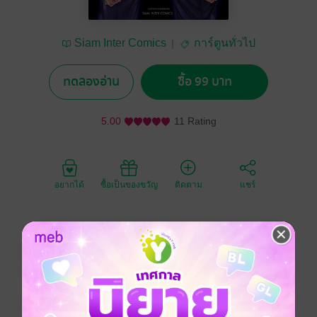
Siam Inter Comics
การ์ตูนทั่วไป
ทดลองอ่าน
ซื้อ 99 บาท
5.00
11 Rating
อยากได้
ซื้อเป็นของขวัญ
ติดตาม
แชร์
ก้าวข้ามความรู้สึกทดท้อไปซะ เอสเพอเรียนเกิดใหม่เดิน
เครื่อง!! หลังเกมกับฟุนาบาชิกาคุอิงที่ทำให้แต่ละคนช็อก
ไปตามๆ กันผ่านไปได้ 2 เดือน เอสเพอเรียนที่อาคุตสึกลาย
เป็นกัปตันและปรับระบบทีมใหม่ ก็เอาชนะไปได้ ทั้งใน J
ยูธคัปและพรีเมียร์ลีก แต่อาชิโตะก็ยังคงไม่ได้แม้แต่จะนั่ง
อยู่ในซุ้มตัวสำรอง!? มิหนำซ้ำทีมที่ดูเหมือนจะไปได้ดี ก็