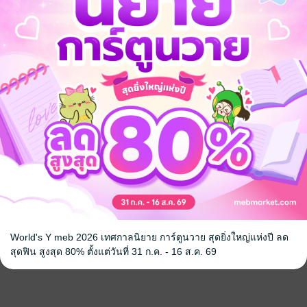
ใจว่านิทานตอนเด็กๆ ในห้องสมุดไม่ใช่นิทาน
จันทร์ขาวของสิงโตทอง'
นเรื่อง
กหน่อย โดนศัตรูหลอกใช้งาน
 ลอว์ ไลออนเนล เขี่ยทิ้งให้พ้นจากเส้นทางกอบกู้ตระกูล
ถูกฉุดลากจนล่มสลายไปด้วย
วแบบในนิยาย
ี่ชายทั้งสาม
วให้เลี้ยงตนไปตลอดชีวิต ฮิฮิ
___
 abuse, Classism
World's Y meb 2026 เทศกาลนิยาย การ์ตูนวาย สุดยิ่งใหญ่แห่งปี ลด
นเดี๋ยวมาเปลี่ยน
สุดฟิน สูงสุด 80% ตั้งแต่วันที่ 31 ก.ค. - 16 ส.ค. 69