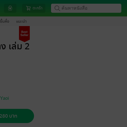
ตะกร้า
ขึ้นหิ้ง
แนะนำ
ง เล่ม 2
 Yaoi
อ 280 บาท