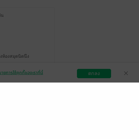
ัน
องห้องสมุดนิดนึง
ายการใช้คุกกี้ของเราที่นี่
ตกลง
สมัครขายอีบุ๊ก
วิธีการใช้งาน
ติดต่อเรา
มีแล้ว -
Felinonajang
 เม.ย. 2569
19:18 น.
ทำได้ดี อยู่กับเด็กๆ
มีแล้ว -
NJ_zZ️