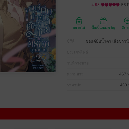
4.98
56 
อยากได้
ซื้อเป็นของขวัญ
ติด
ซีรีส์
ขอแค่บีบน้ำตา เสือขาวน้
ประเภทไฟล์
วันที่วางขาย
ความยาว
467 ห
ราคาปก
460 