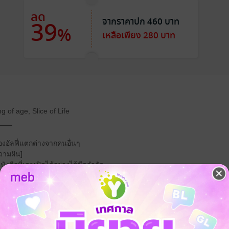
ลด
จากราคาปก 460 บาท
39
%
เหลือเพียง 280 บาท
 of age, Slice of Life
___
อัลฟี่แตกต่างจากคนอื่นๆ
วามฝัน]
สือที่เคยเปิดได้อย่างไร้ขีดจำกัด
กหมู่บ้านเม่น
ได้สำเร็จ