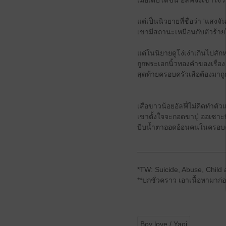
เมื่อเติบโตขึ้น อัลฟี่จึงเข้า
แต่เป็นนิวยายที่ชื่อว่า 'แสง
เขามีสถานะเหมือนกับตัวร้ายใ
แต่ในนิยายดูโง่เง่าเกินไปสั
ถูกพระเอกนิ้วทองคำของเรื่อง
สุดท้ายครอบครัวเสือต้องมา
เสือขาวน้อยอัลฟี่ไม่คิดทำตั
เขาตั้งใจจะกอดขาปู่ ออเซาะพ
บีบน้ำตาออดอ้อนคนในครอบครั
______________________
*TW: Suicide, Abuse, Child
**ปกชั่วคราว เอาเนื้อหามาก่อ
Boy love / Yaoi