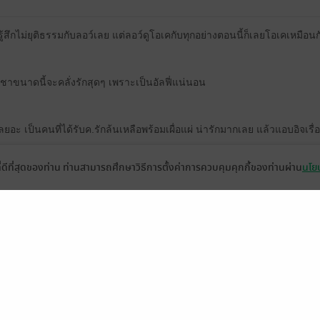
็รู้สึกไม่ยุติธรรมกับลอว์เลย แต่ลอว์ดูโอเคกับทุกอย่างตอนนี้ก็เลยโอเคเหมือนก
นชาขนาดนี้จะคลั่งรักสุดๆ เพราะเป็นอัลฟี่แน่นอน
อะ เป็นคนที่ได้รับค.รักล้นเหลือพร้อมเผื่อแผ่ น่ารักมากเลย แล้วแอบอิจเรื่
ที่ดีที่สุดของท่าน ท่านสามารถศึกษาวิธีการตั้งค่าการควบคุมคุกกี้ของท่านผ่าน
นโยบ
ยตรวจสอบและแก้ไขด้วยนะคะ
18
ปนิด มีแกง มีพระ มีจุดธูป ใดๆ เอิงเอย แต่เนื้อเรื่องในพาร์ทธุรกิจตระกูลใดๆ 
ป็นฝา น่าเอ็นดู ฟีลกู๊ดป๋อมแป๋มฮีลใจมากคับ รวดเดียวจบบ