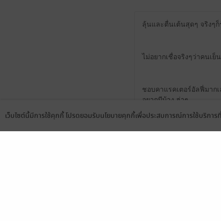
ลุ้นและตื่นเต้นสุดๆ จริงๆก
ไม่อยากเชื่อจริงๆว่าคนเย็
ชอบคาแรคเตอร์อัลฟี่มากเลย
อยากมีบ้าง ฮ่าๆ
เว็บไซต์นี้มีการใช้คุกกี้ โปรดยอมรับนโยบายคุกกี้เพื่อประสบการณ์การใช้บริการ
Language
ดาวน์โหลดแอป
ปล. มีคำผิดเล็กน้อย ช่ว
0
น่ารักกก แต่เซตติ้งเบลอๆ ไ
มาแต่อนุบาลจนโตเป็นฝั่งเ