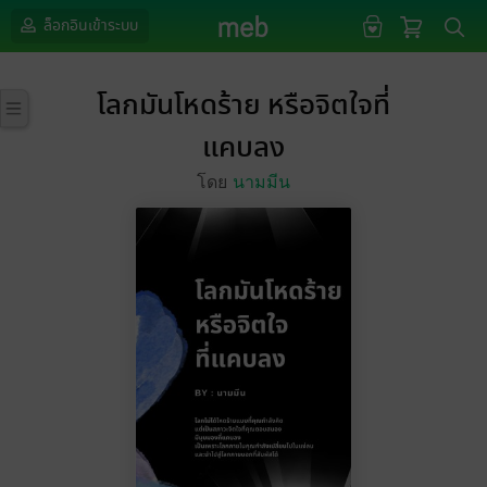
ล็อกอินเข้าระบบ
โลกมันโหดร้าย หรือจิตใจที่
แคบลง
โดย
นามมีน