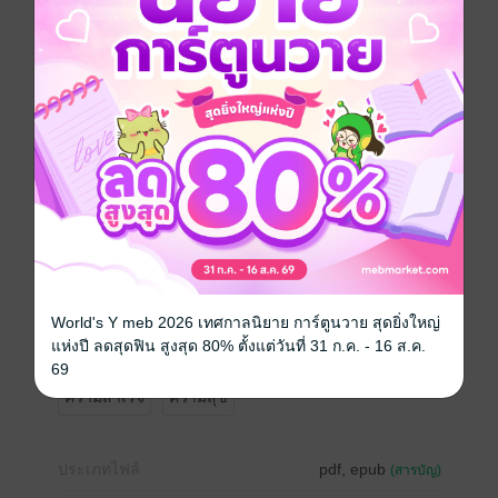
เดียวกัน เป็นความเชื่อในแบบที่ยืดถือกันมาอย่างยาวนาน
และหากมีใครสักคนที่อยากเริ่มเปลี่ยนแปลง หรือมีความ
คิดเห็นที่แตกต่างไปจากเดิมก็มักจะถูกมองว่า ดูแปลกแยก
ดูไม่เข้าพวก จนกลายเป็นคนที่ไม่เข้าพวก และเกิดการต่อ
ต้านจนนำไปสู่ความแตกแยกและเกิดการโต้แย้งในที่สุด
ซึ่งสิ่งที่กล่าวมาเป็นบทสรุปของทุกสรรพสิ่งที่เกิดขึ้นบน
โลกใบนี้ เป็นโลกของสิ่งมีชีวิตที่ต่างก็ตั้งคำถามต่อสิ่งที่พบ
เจอ และเก็บความรู้สึกนั้นเอาไว้ แต่ในขณะเดียวกันก็มี
บางคนเลือกที่จะต่อต้านและเลือกทฤษฎีแบบใหม่ให้กับตัว
เอง
แล้วคุณล่ะ มีความคิดเห็นหรือรู้สึกอย่างไรเมื่อโลกใบนี้
เต็มไปด้วยความวุ่นวายที่เกิดขึ้นจากความแตกต่าง ความ
แปลกแยกที่คนบางกลุ่มสร้างขึ้นมา
World's Y meb 2026 เทศกาลนิยาย การ์ตูนวาย สุดยิ่งใหญ่
แห่งปี ลดสุดฟิน สูงสุด 80% ตั้งแต่วันที่ 31 ก.ค. - 16 ส.ค.
พัฒนาตนเอง
จิตวิทยา
แรงบันดาลใจ
69
ความสำเร็จ
ความสุข
ประเภทไฟล์
pdf, epub
(สารบัญ)