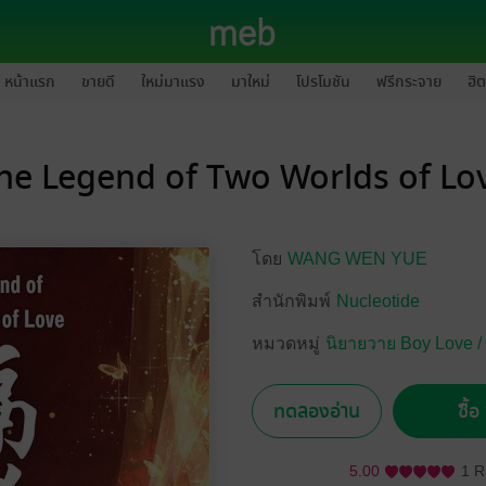
หน้าแรก
ขายดี
ใหม่มาแรง
มาใหม่
โปรโมชัน
ฟรีกระจาย
ฮิต
he Legend of Two Worlds of Lo
โดย
WANG WEN YUE
สำนักพิมพ์
Nucleotide
หมวดหมู่
นิยายวาย Boy Love /
ทดลองอ่าน
ซื้
5.00
1 R