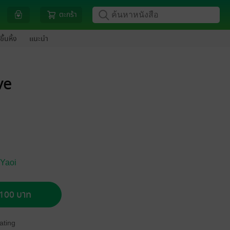
ตะกร้า
ขึ้นหิ้ง
แนะนำ
ve
 Yaoi
อ 100 บาท
ating