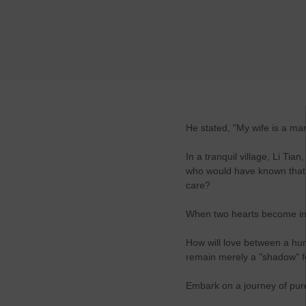
He stated, "My wife is a man, 
In a tranquil village, Li Ti
who would have known that t
care?
When two hearts become inte
How will love between a hu
remain merely a "shadow" for
Embark on a journey of pur