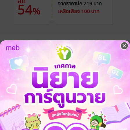
ลด
จากราคาปก 219 บาท
54
%
เหลือเพียง 100 บาท
and he is the spirit I laid to rest in this tomb."
an, a solitary hunter, becomes the target of scrutiny when rumours of mur
he "corpse" in question was Mu Chen, the young spirit whose life he o
rtwined, yet their bodies cannot touch...
man and a spirit overcome the barrier between worlds and the judgeme
ever following Li Tian, or can Li Tian make that "shadow" stay "by his s
e and unfathomable love in "The Legend of Two Worlds of Love."