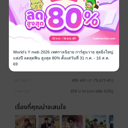
เมืองร้อยเกาะ เงาะอร่อย หอยใหญ่ ไข่แดง ถ้าพูดถึงของดี
เมืองสุราษฎร์ฯ ก็คงต้องเพิ่ม "นายหัวเตชินท์" เข้าไปอีก
อย่างนึงแล้วแหละ
Boy love / Yaoi
โรแมนติก
Mpreg
World's Y meb 2026 เทศกาลนิยาย การ์ตูนวาย สุดยิ่งใหญ่
แห่งปี ลดสุดฟิน สูงสุด 80% ตั้งแต่วันที่ 31 ก.ค. - 16 ส.ค.
ประเภทไฟล์
pdf, epub
(สารบัญ)
69
วันที่วางขาย
09 กรกฎาคม 2568
ความยาว
485 หน้า (≈ 79,673 คำ)
ราคาปก
259 บาท (ประหยัด 53%)
เรื่องที่คุณน่าจะสนใจ