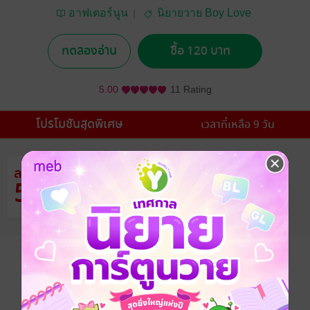
อาฟเตอร์นูน
นิยายวาย Boy Love
/ Yaoi
ทดลองอ่าน
ซื้อ 120 บาท
5.00
11 Rating
โปรโมชันสุดพิเศษ
เวลาที่เหลือ 9 วัน
ลด
จากราคาปก 259 บาท
53
%
เหลือเพียง 120 บาท
อยากได้
ซื้อเป็นของขวัญ
ติดตาม
แชร์