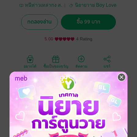
หนีห่าวเหล่ากง ส.
นิยายวาย Boy Love
/ Yaoi
ทดลองอ่าน
ซื้อ 99 บาท
5.00
4 Rating
อยากได้
ซื้อเป็นของขวัญ
ติดตาม
แชร์
ชายหนุ่มตาสีฟ้าปรัสเซียนเกิดมาพร้อมกับชะตากรรมที่
หนักหน่วง มารดาของเขาต้องสูญเสียครอบครัวและถูก
สังคมประณามว่าเป็นผู้หญิงทรยศหลังจากการเกิดของเขา
เขาไม่เคยรักดวงตาสีฟ้าของตัวเอง เพราะมันเป็น
เครื่องหมายแห่งความโชคร้ายและความเจ็บปวดที่มา
พร้อมกับการเสียสละของแม่ แต่ดวงตาคู่นี้กลับเป็นสิ่งที่
ทำให้เขาก้าวเข้าสู่วงการบันเทิง ท่ามกลางความท้าทาย
และอุปสรรคในวงการ เขาต้องเผชิญกับเล่ห์เหลี่ยม ความ