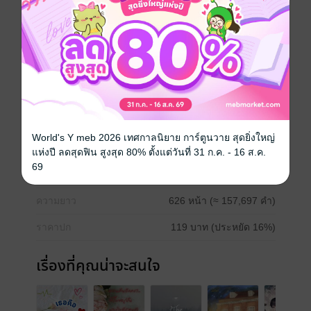
รักที่ซับซ้อน มิตรภาพที่ไม่มั่นคง และศัตรูที่พร้อมทำลาย
เขาทุกเมื่อ แม้จะต้องเผชิญกับความเจ็บปวด เขาต้องค้นหา
ความจริงเกี่ยวกับตัวเอง และหาวิธีที่จะก้าวข้ามชะตา
กรรมที่มาพร้อมกับดวงตาคู่นี้ เพื่อเอาชนะทุกอุปสรรคใน
โลกที่ไม่เคยเมตตาใคร
Boy love / Yaoi
ดรามา
แอบรัก
World's Y meb 2026 เทศกาลนิยาย การ์ตูนวาย สุดยิ่งใหญ่
ประเภทไฟล์
pdf, epub
(สารบัญ)
แห่งปี ลดสุดฟิน สูงสุด 80% ตั้งแต่วันที่ 31 ก.ค. - 16 ส.ค.
69
วันที่วางขาย
09 กรกฎาคม 2568
ความยาว
626 หน้า (≈ 157,697 คำ)
ราคาปก
119 บาท (ประหยัด 16%)
เรื่องที่คุณน่าจะสนใจ