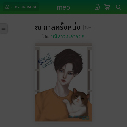
ล็อกอินเข้าระบบ
ณ กาลครั้งหนึ่ง
โดย
หนีห่าวเหล่ากง ส.