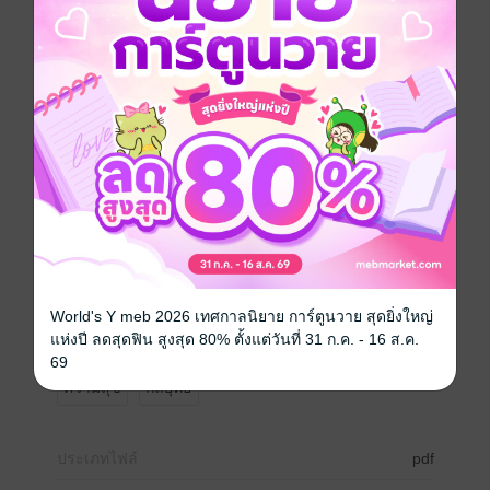
ข้างใน"
ถ้าอยากถูกมองเห็น คุณต้อง ดูดีขึ้น ตั้งแต่แรกพบ
หนังสือเล่มนี้จะพาคุณ
ปลดล็อกโครงหน้าให้ชัดขึ้นแบบธรรมชาติ
ใช้ Face Workout + Mewing อย่างถูกวิธี
ปรับบุคลิก สายตา การแต่งตัว ให้ดูดีแบบไม่ฝืน
เปลี่ยนผิวหน้า กล้ามเนื้อ และความมั่นใจให้ "อัปเลเวล"
นี่ไม่ใช่แค่ "การเปลี่ยนลุค"
แต่มันคือ "การยกระดับตัวตน" ทั้งภายนอกและภายใน
เพื่อให้คุณกล้าก้าวเข้าไปในทุกโอกาสของชีวิต
ในเวอร์ชันที่ คุณภูมิใจที่สุด
World's Y meb 2026 เทศกาลนิยาย การ์ตูนวาย สุดยิ่งใหญ่
แห่งปี ลดสุดฟิน สูงสุด 80% ตั้งแต่วันที่ 31 ก.ค. - 16 ส.ค.
พัฒนาตนเอง
แรงบันดาลใจ
ความสำเร็จ
69
ความสุข
กลยุทธ์
ประเภทไฟล์
pdf