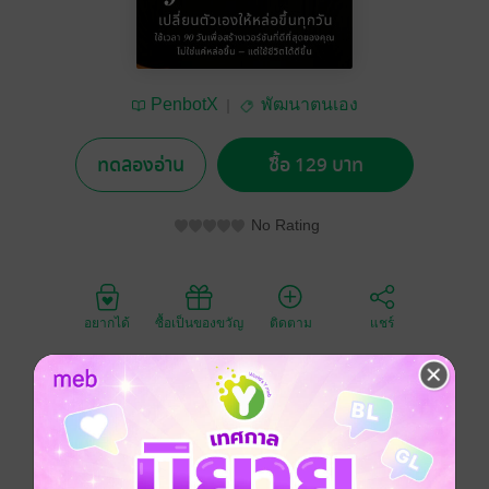
PenbotX
พัฒนาตนเอง
ทดลองอ่าน
ซื้อ 129 บาท
No Rating
อยากได้
ซื้อเป็นของขวัญ
ติดตาม
แชร์
Looksmax for Men เปลี่ยนตัวเองให้หล่อขึ้นทุกวัน
คุณไม่มีเวลาชีวิตมากพอ
ที่จะรอให้คนอื่น "มองข้ามรูปลักษณ์ แล้วค่อยเห็นความดี