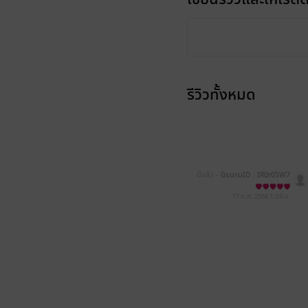
รีวิวทั้งหมด
มีแล้ว -
นิรนามID : IR0r05W7
15
17 ก.ค. 2568
1:39 น.