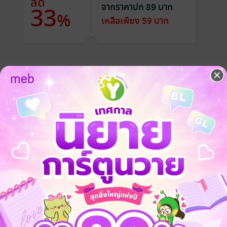
ลด
จากราคาปก 89 บาท
33
%
เหลือเพียง 59 บาท
กสาววัยรุ่นอายุ 20 ปี หลงรัก แอบชอบพี่สาวข้างบ้าน นักธุรกิจสาว อายุ 2
พี่โลมาเพียง ผู้เดียว เพราะหัวใจดวงนี้มีแต่พี่โลมา
มันสม่ำเสมอ
มา
6 ตอน + ตอนพิเศษ 1 ตอน *