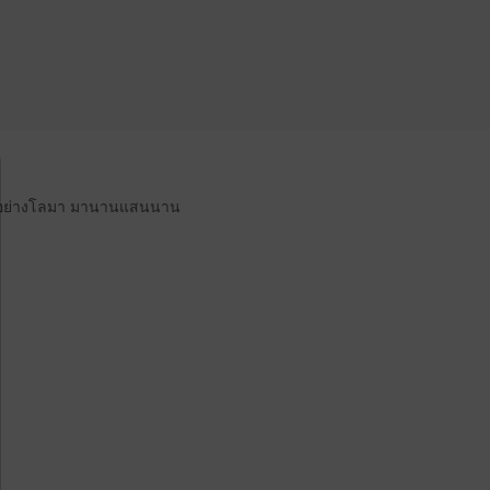
5 ปี อย่างโลมา มานานแสนนาน