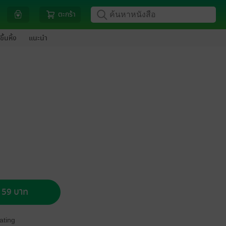
ตะกร้า
ขึ้นหิ้ง
แนะนำ
อ 59 บาท
ating