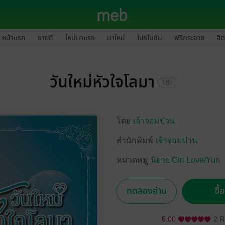
หน้าแรก
ขายดี
ใหม่มาแรง
มาใหม่
โปรโมชัน
ฟรีกระจาย
ฮิต
วันใหม่หัวใจโลมา
โดย
เจ้าจอมป่วน
สำนักพิมพ์
เจ้าจอมป่วน
หมวดหมู่
นิยาย Girl Love/Yuri
ทดลองอ่าน
ซื้
5.00
2 R