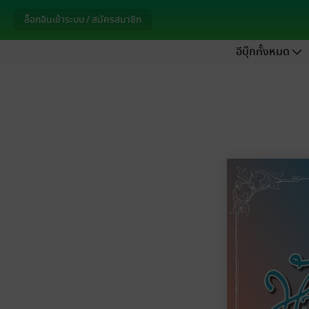
ล็อกอินเข้าระบบ / สมัครสมาชิก
อีบุ๊กทั้งหมด