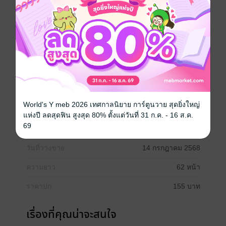
โครงสร้างภาษาบาลีอย่างเป็นระบบ เพื่อนำไปสู่การแปล
พระไตรปิฎกและคัมภีร์ทางพระพุทธศาสนาให้แตกฉาน
มากยิ่งขึ้น ภาษาบาลีเป็นกุญแจสำคัญในการเข้าถึงพระ
ธรรมคำสอนขององค์สมเด็จพระสัมมาสัมพุทธเจ้าโดยตรง
การเรียนรู้ไวยากรณ์จึงเป็นรากฐานอันมั่นคงที่จะช่วย
ให้การศึกษาภาษาบาลีเป็นไปอย่างมีประสิทธิภาพและสัมฤ
ทธิผล
อักษรศาสตร์
อุดมศึกษา
World's Y meb 2026 เทศกาลนิยาย การ์ตูนวาย สุดยิ่งใหญ่
แห่งปี ลดสุดฟิน สูงสุด 80% ตั้งแต่วันที่ 31 ก.ค. - 16 ส.ค.
69
ประเภทไฟล์
pdf
วันที่วางขาย
14 กรกฎาคม 2568
ความยาว
62 หน้า
ราคาปก
155 บาท
เรื่องที่คุณน่าจะสนใจ