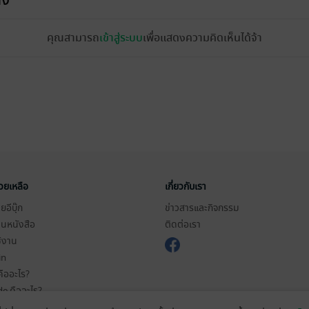
้ง
คุณสามารถ
เข้าสู่ระบบ
เพื่อแสดงความคิดเห็นได้จ้า
่วยเหลือ
เกี่ยวกับเรา
อีบุ๊ก
ข่าวสารและกิจกรรม
านหนังสือ
ติดต่อเรา
ช้งาน
in
ืออะไร?
de คืออะไร?
ในการใช้บริการ