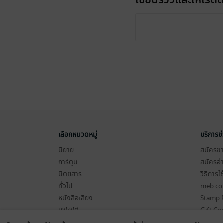
เขียนรีวิวและให้เรตติ
เลือกหมวดหมู่
บริการช
นิยาย
สมัครขาย
การ์ตูน
สมัครอ่
นิตยสาร
วิธีการใ
ทั่วไป
meb co
หนังสือเสียง
Stamp ค
บุฟเฟต์
Gift Co
เงื่อนไข