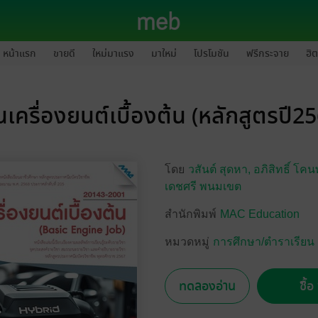
หน้าแรก
ขายดี
ใหม่มาแรง
มาใหม่
โปรโมชัน
ฟรีกระจาย
ฮิต
เครื่องยนต์เบื้องต้น (หลักสูตรปี2
โดย
วสันต์ สุดหา,
อภิสิทธิ์ โคน
เดชศรี พนมเขต
สำนักพิมพ์
MAC Education
หมวดหมู่
การศึกษา/ตำราเรียน
ทดลองอ่าน
ซื้