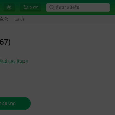
ตะกร้า
ขึ้นหิ้ง
แนะนำ
567)
พันธ์ และ สิบเอก
อ 148 บาท