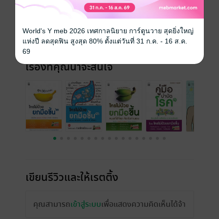
วันที่วางขาย
03 เมษายน 2556
ความยาว
138 หน้า
World's Y meb 2026 เทศกาลนิยาย การ์ตูนวาย สุดยิ่งใหญ่
ราคาปก
125 บาท (ประหยัด 4%)
แห่งปี ลดสุดฟิน สูงสุด 80% ตั้งแต่วันที่ 31 ก.ค. - 16 ส.ค.
69
เรื่องที่คุณน่าจะสนใจ
เขียนรีวิวและให้เรตติ้ง
คุณสามารถ
เข้าสู่ระบบ
เพื่อแสดงความคิดเห็นได้จ้า