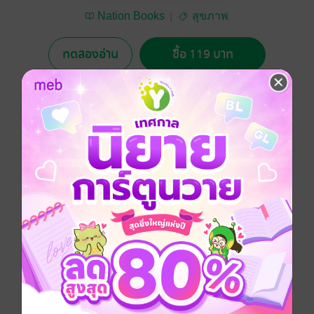
Nation Books
สุขภาพ
ทดลองอ่าน
ซื้อ 119 บาท
No Rating
อยากได้
ซื้อเป็นของขวัญ
ติดตาม
แชร์
ตอนไทยแลนด์สไตล์ หน้าที่แนะนำวิธีการดูแลร่างกาย
รักษาอาการป่วยแบบง่ายๆ ด้วยความเป็นธรรมชาติ นำ
เอาสิ่งรอบตัว อาหาร ยารักษาโรค จะสามารถปรับเปลี่ยน
เวลาชีวิต ร่างกายของเราจะแข็งแรงปลอดภัยได้อย่างไร
ประเภทไฟล์
pdf