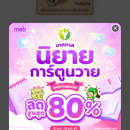
อะไรอร่อย
สาระบันเทิง
ทดลองอ่าน
ซื้อ 75 บาท
No Rating
อยากได้
ซื้อเป็นของขวัญ
ติดตาม
แชร์
ประเภทไฟล์
pdf
วันที่วางขาย
17 กรกฎาคม 2568