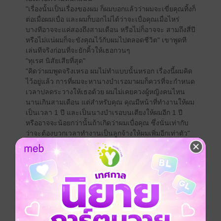
"เรื่องนั้นเป็นเรื่องของผม ก็ผมบอกแล้วว่าผมจะเขี่ยคุณทิ้งก็
ต่อเมื่อผมเบื่อ และผมก็บอกไม่ได้ว่าจะเบื่อคุณเมื่อไหร่
บางทีอาจจะแค่สองถึงสามเดือน หรือไม่ก็อาจจะ สามถึงสี่ปี
หรือไม่แน่ผมก็จะขังคุณไว้กับผมไปตลอดชีวิต" เขาพูดที
เล่นทีจริงก่อนที่จะยักคิ้วให้เธอกวนๆ
"ทุเรศ นิสัยเสียที่สุด"
"คิดว่าผมพูดจริงเหรอ ผมไม่ทำแบบนั้นหรอก เรื่องนี้ผมคิด
ไว้อยู่แล้ว การที่ผมจะหานางบำเรอมาผมก็ควรที่จะกำหนด
เวลาปลดระวางให้เธอด้วย ผมไม่เคยควงผู้หญิงคนไหน
นานเกินสามเดือน แต่สำหรับคุณ คุณมีหน้าที่ทำงานให้ผม
เป็นเวลา 1 ปี และเป็นนางบำเรอบนเตียงให้ผมอีก 1 ปี
หรืออาจจะน้อยกว่านั้นถ้าเกิดว่าผมเบื่อคุณ ซึ่งนั่นเท่ากับ
ว่าจะต้องบวกเวลาทำงานเป็นลูกจ้างให้ผมเพิ่มอีกเท่าตัว"
"เป็นข้อตกลงที่น่าเกลียดและเอาเปรียบที่สุด"
"ผมเสียเปรียบด้วยซ้ำ เงิน 20 ล้านที่ผมเสียไปไม่รู้ว่าจะคุ้ม
หรือเปล่าเลย ดูสภาพคุณสิ ไม่ได้มีส่วนเว้าส่วนโค้งอะไร
สักนิด หุ่นไม่เรียกอารมณ์สักนิด"
"คุณ" หญิงสาวเม้มปาก อยากจะด่าคนตรงหน้าแรงๆ แต่ก็
ทำไม่ได้เพราะขืนด่าออกไปก็ไม่รู้ว่าอีกฝ่ายจะหาเรื่องกลั่น
แกล้งอะไรอีกหรือเปล่า ดีไม่ได้หนี้จะได้เพิ่มขึ้นมาอีกก็เป็น
ได้