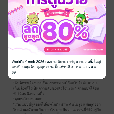
-+-+-+-
คุณหยิ่ง คุณมีความทระนงในตัวเอง คุณพูดไม่เก่ง แต่
หลายครั้งคุณมีน้ำใจ แต่สิ่งที่ต่างออกไปคือคุณเจ้าเล่ห์กว่า
บรรดาพระเอกของเธอมาก จะว่าไปคุณเป็นผู้ชายในฝันที่ผู้
หญิงทุกคนต่างเพ้ออยากจะได้"
"แล้วผมเป็นผู้ชายในฝันของคุณด้วยหรือเปล่า" เขาถาม
กลับ คำถามของเขานั้นทำให้เธออึ้งเพราะไม่คิดว่าจะได้
เจอคำถามแบบนี้
"ไม่รู้สิคะ" คำตอบนั้นทำให้คนที่ตั้งใจรอคำตอบถึงกับ
ขมวดคิ้ว
World's Y meb 2026 เทศกาลนิยาย การ์ตูนวาย สุดยิ่งใหญ่
"ต้องรู้สิ คุณต้องรู้ว่าตัวเองคิดอย่างไร บอกมาหน่อยสิว่าผม
แห่งปี ลดสุดฟิน สูงสุด 80% ตั้งแต่วันที่ 31 ก.ค. - 16 ส.ค.
ใช่ผู้ชายในฝันของคุณหรือเปล่า" ถามรุกถามต่อเพราะ
69
ต้องการคำตอบ แต่ดูเหมือนยิ่งรุกเธอจะยิ่งหนี
"ฉันคิดว่าเรื่องบางเรื่องเราควรเก็บไว้แค่ในใจค่ะ ฉันขอ
เก็บเรื่องนี้ไว้เป็นความลับของหัวใจนะคะ" คำตอบที่ได้ยิน
ทำให้คนฟังขมวดคิ้ว
"คุณจะไม่ยอมบอก"
"เรื่องแบบนี้พูดออกไปก็คงไม่ดี เพราะฉันไม่รู้ว่าเมื่อพูดออก
ไปแล้วผลมันจะเป็นอย่างไร เอาเป็นว่า ณ ตอนนี้ที่ได้อยู่กับ