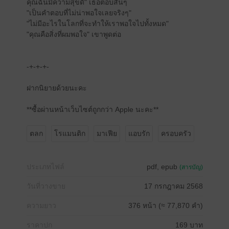
คุณฉันมีความสุขดี" เธอตอบสั้นๆ
"เป็นคำตอบที่ไม่น่าพอใจเลยจริงๆ"
"ไม่มีอะไรในโลกที่จะทำให้เราพอใจไปทั้งหมด"
"คุณคือสิ่งที่ผมพอใจ" เขาพูดต่อ
-+-+-+-
ฝากนิยายด้วยนะคะ
**ซื้อผ่านหน้าเว็บไซต์ถูกกว่า Apple นะคะ**
ตลก
โรแมนติก
มาเฟีย
แอบรัก
ครอบครัว
ประเภทไฟล์
pdf, epub
(สารบัญ)
วันที่วางขาย
17 กรกฎาคม 2568
ความยาว
376 หน้า (≈ 77,870 คำ)
ราคาปก
169 บาท