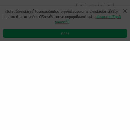
หน้าที่ 1
เว็บไซต์นี้มีการใช้คุกกี้ โปรดยอมรับนโยบายคุกกี้เพื่อประสบการณ์การใช้บริการที่ดีที่สุด
ของท่าน ท่านสามารถศึกษาวิธีการตั้งค่าการควบคุมคุกกี้ของท่านผ่าน
นโยบายการใช้คุกกี้
ของเราที่นี่
อยากได้ตอนพิเศษ ค่ะ อเล็ก จำปูน แะคุณหนู
น่ารักๆค่ะ
ตกลง
ดาวน์โหลดแอป
วิธีการใช้งาน
ติดต่อเรา
มีแล้ว -
NayNay Sirithida
1
27 ก.ค. 2568
7:53 น.
ดู 1 ความเห็นย่อย
mamaya writer
มีแล้ว -
Arin Siri
23 พ.ย. 2568
1:27 น.
17 ก.ค. 2568
3:9 น.
Bookdessert_Ben
16 ก.ค. 2568
22:41 น.
หน้าที่ 1