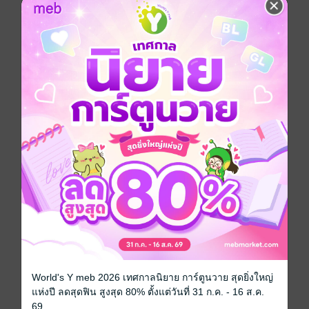
หากว่า แค่เริ่มก็ยากแล้ว ผมบอกได้เลยว่า มันจะทำให้การ
วิเคราะห์ของคุณสับสนเปล่า ๆ
สำหรับหนังสือเล่มนี้แล้ว ให้คุณลืมอะไรที่มันยาก ๆ และ
ซับซ้อนเกี่ยวกับ Elliott Wave ไปก่อน แล้วลองมาดูคลื่น
Elliott Wave ที่เอาไว้ใช้วิเคราะห์ราคาจริง ๆ ดูสักทีกับเล่ม
นี้ครับ
World's Y meb 2026 เทศกาลนิยาย การ์ตูนวาย สุดยิ่งใหญ่
ประเภทไฟล์
pdf
แห่งปี ลดสุดฟิน สูงสุด 80% ตั้งแต่วันที่ 31 ก.ค. - 16 ส.ค.
69