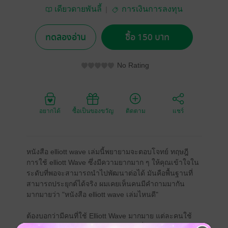
เดียวดายพันลี้
การเงินการลงทุน
ทดลองอ่าน
ซื้อ 150 บาท
No Rating
อยากได้
ซื้อเป็นของขวัญ
ติดตาม
แชร์
หนังสือ elliott wave เล่มนี้พยายามจะตอบโจทย์ ทฤษฎี
การใช้ elliott Wave ซึ่งมีความยากมาก ๆ ให้คุณเข้าใจใน
ระดับที่พอจะสามารถนำไปพัฒนาต่อได้ มันคือพื้นฐานที่
สามารถประยุกต์ได้จริง ผมเคยเห็นคนมีคำถามมากัน
มากมายว่า "หนังสือ elliott wave เล่มไหนดี"
ต้องบอกว่ามีคนที่ใช้ Elliott Wave มากมาย แต่ละคนใช้
แตกต่างกัน และมีมุมมองและทัศนคติที่แตกต่างกัน แต่ถ้า