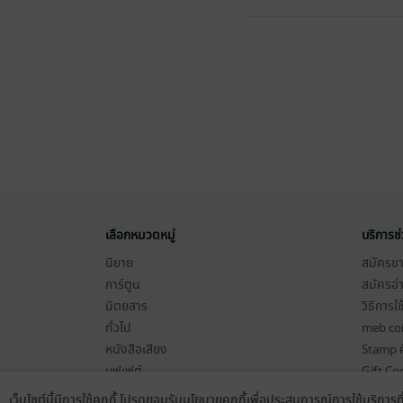
เลือกหมวดหมู่
บริการช
นิยาย
สมัครขาย
การ์ตูน
สมัครอ่
นิตยสาร
วิธีการใ
ทั่วไป
meb co
หนังสือเสียง
Stamp ค
บุฟเฟต์
Gift Co
เงื่อนไข
เว็บไซต์นี้มีการใช้คุกกี้ โปรดยอมรับนโยบายคุกกี้เพื่อประสบการณ์การใช้บริการ