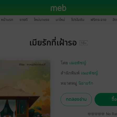
หน้าแรก
ขายดี
ใหม่มาแรง
มาใหม่
โปรโมชัน
ฟรีกระจาย
ฮิต
เมียรักที่เฝ้ารอ
โดย
เฌอพัชญ์
สำนักพิมพ์
เฌอพัชญ์
หมวดหมู่
นิยายรัก
ทดลองอ่าน
ซื้
No Rat