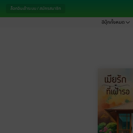
ล็อกอินเข้าระบบ / สมัครสมาชิก
อีบุ๊กทั้งหมด