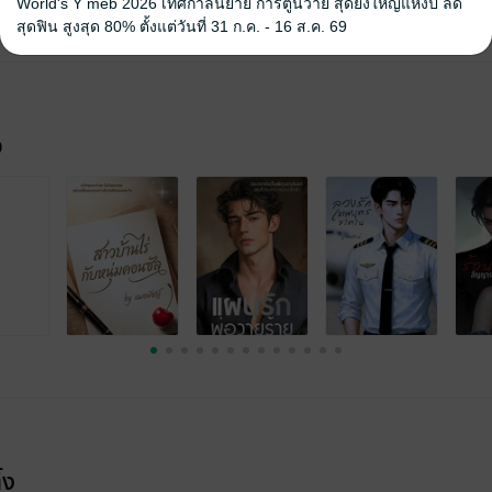
World's Y meb 2026 เทศกาลนิยาย การ์ตูนวาย สุดยิ่งใหญ่แห่งปี ลด
สุดฟิน สูงสุด 80% ตั้งแต่วันที่ 31 ก.ค. - 16 ส.ค. 69
จ
้ง