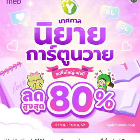
แล้ว)
แล้ว)
)
านซ์
18+