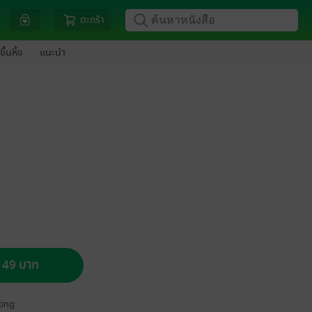
ตะกร้า
ขึ้นหิ้ง
แนะนำ
อ 49 บาท
ing