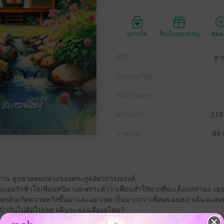
อยากได้
ซื้อเป็นของขวัญ
ติด
ซีรีส์
สา
ประเภทไฟล์
วันที่วางขาย
ความยาว
118
ราคาปก
89 
หวาน ลูกชายคนกลางของตระกูลอัศวการณรงค์
กลินแอบรักฟ้าใสเพื่อนสนิท แต่เพราะคำว่าเพื่อนทำให้ยากที่จะเลื่อนสถานะ เธอ
งกลินเกิดความหวังขึ้นมาและอยากจะเป็นมากกว่าเพื่อนของเธอ กลินจะส
ากันไม่ติดไปเลย กลินจะลองเสี่ยงดูไหม?