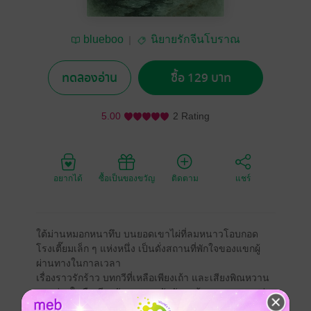
blueboo
นิยายรักจีนโบราณ
ทดลองอ่าน
ซื้อ 129 บาท
5.00
2 Rating
อยากได้
ซื้อเป็นของขวัญ
ติดตาม
แชร์
ใต้ม่านหมอกหนาทึบ บนยอดเขาไผ่ที่ลมหนาวโอบกอด
โรงเตี๊ยมเล็ก ๆ แห่งหนึ่ง เป็นดั่งสถานที่พักใจของแขกผู้
ผ่านทางในกาลเวลา
เรื่องราวรักร้าว บทกวีที่เหลือเพียงเถ้า และเสียงพิณหวาน
ลอยล่องในคืนเงียบงัน ทุกบรรทัดถักทอด้วยสายหมอกแห่ง
ความทรงจำ และความหวังที่ยังไม่เลือนหาย