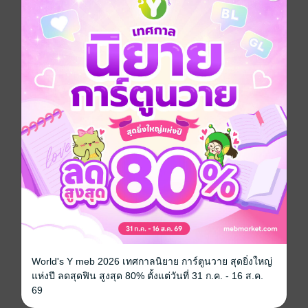
เปิดประตูโรงเตี๊ยมนี้ แล้วปล่อยใจให้ล่องลอยในบทกวีที่
เศร้า ละเมียดละไม และงดงามเกินกว่าจะลืม เสียงพิณที่
ขาดสะบั้น ไม่อาจตัดขาดใจที่ยังคอยรอ ดั่งกลีบเหมยปลิว
ร่วงในลมหนาว แม้เลือนลาง แต่ยังคงรอผู้รับฟัง
สายหมอกลอยผ่านยอดไผ่
เสียงพิณคลอในเงาจันทร์
บทกวีร้อยฝันค้าง
ฝากไว้ในโรงเตี๊ยมสายหมอก
จีนโบราณ
สำนวน
ดรามา
โรแมนติก
ย้อนยุค/พีเรียด
ซีรีส์
โรงเตี๊ยมสายหมอกกับแขกผู้ผ่านทาง
ประเภทไฟล์
pdf, epub
(สารบัญ)
World's Y meb 2026 เทศกาลนิยาย การ์ตูนวาย สุดยิ่งใหญ่
แห่งปี ลดสุดฟิน สูงสุด 80% ตั้งแต่วันที่ 31 ก.ค. - 16 ส.ค.
วันที่วางขาย
19 กรกฎาคม 2568
69