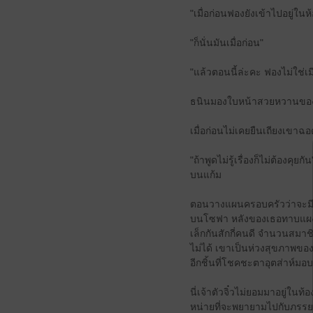
"เมื่อก่อนฟองยังเข้าไปอยู่ใ
"ก็นั่นมันเมื่อก่อน"
"แล้วตอนนี้ล่ะคะ ฟองไม่ใช่เ
ธนินมองใบหน้าสวยหวานของ
เมื่อก่อนไม่เคยยืนเถียงเขาฉ
"ถ้าพูดไม่รู้เรื่องก็ไม่ต้อ
บนแก้ม
ตอนวางแผนครอบครัวว่าจะมีล
บนโซฟา หลังของเธอทาบแผงอก
เล็กกันสักกี่คนดี จำนวนสมาชิ
ไม่ได้ เขาเป็นห่วงสุขภาพของ
อีกชิ้นที่โชคชะตาอุตส่าห์มอบ
นี่เจ้าตัวจิ๋วไม่ยอมมาอยู่ในท
หน่ายที่จะพยายามไปกับภรร