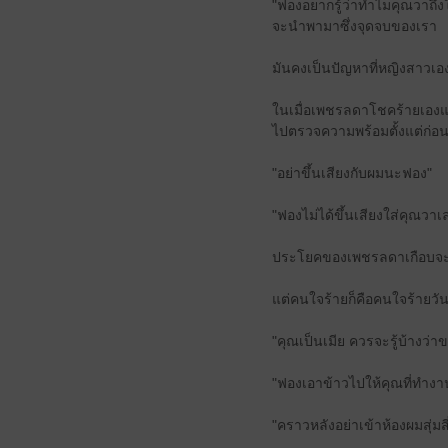
"ฟองอยากรู้ว่าทำไมคุณวาถึงใ
จะนำพามาซึ่งจุดจบของเรา
มันคงเป็นปัญหาที่หญิงสาวเอ
ในเมื่อเพชรลดาโชคร้ายเองแล
ไปตรวจความพร้อมตั้งแต่ก่อ
"อย่าขึ้นเสียงกับผมนะฟอง"
"ฟองไม่ได้ขึ้นเสียงใส่คุณวาเ
ประโยคของเพชรลดาเกือบจะส
แต่คนใจร้ายก็คือคนใจร้ายวั
"คุณเป็นเมีย ควรจะรู้บ้างว
"ฟองเอาข้าวไปให้คุณที่ทำงาน
"คราวหลังอย่าเข้าห้องผมสุ่มสี่