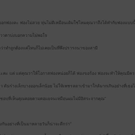
กฟองคะ ฟองไม่สวย หุ่นไม่ดีเหมือนเดิมใช่ไหมคุณวาถึงได้ทำกับฟองแบบนี
 แววตาบ่งบอกความไม่พอใจ
ว่าทำถูกต้องแค่ไหนก็ไม่เคยเป็นที่พึงปรารถนาของสามี
นะคะ แค่ แค่คุณวาให้โอกาสฟองหน่อยก็ได้ ฟองขอร้อง ฟองจะทำให้คุณมีควา
ันร่างเล็กบางออกเล็กน้อย ไม่ให้เพชรลดาเข้ามาใกล้มากเกินอย่างที่เธอไ
มไม่ชอบที่เห็นคุณคอยตามตอแยจนเหมือนผมไม่มีอิสระจากคุณ"
กันอย่างที่เป็นมาหลายวันก็น่าจะดีกว่า"