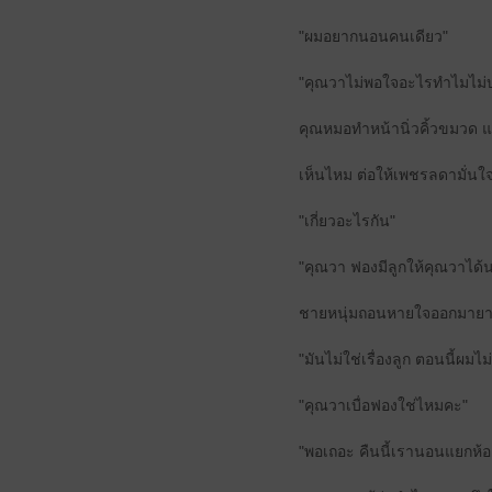
"ผมอยากนอนคนเดียว"
"คุณวาไม่พอใจอะไรทำไมไม่บอ
คุณหมอทำหน้านิ่วคิ้วขมวด
เห็นไหม ต่อให้เพชรลดามั่นใจ
"เกี่ยวอะไรกัน"
"คุณวา ฟองมีลูกให้คุณวาได้
ชายหนุ่มถอนหายใจออกมายาว ด
"มันไม่ใช่เรื่องลูก ตอนนี้ผ
"คุณวาเบื่อฟองใช่ไหมคะ"
"พอเถอะ คืนนี้เรานอนแยกห้อง