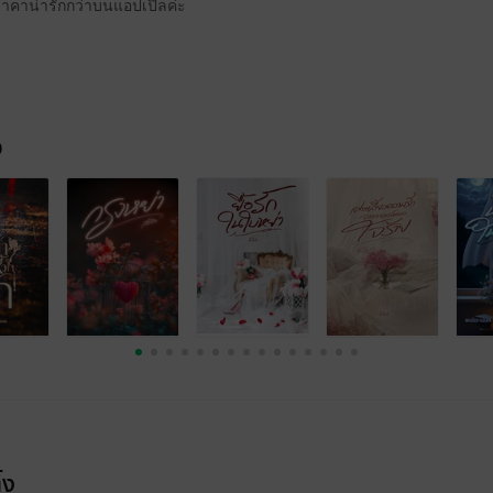
าคาน่ารักกว่าบนแอปเปิ้ลค่ะ
จ
้ง