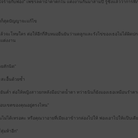
จร้ายกับฟอง" เพชรลดาน้ำตาตกใน แต่งงานกันมาสามปี รู้ซึ้งแล้วว่าการที่ภร
งก็สุดปัญญาจะแก้ไข
้วจะโทษใคร ต่อให้อีกกี่สิบหมอยืนยันว่ามดลูกและรังไข่ของเธอไม่ได้ผิด
นแต่งงาน
ลยสักนิด"
ะอื้นด้วยซ้ำ
นยันค่ำ ต่อให้หญิงสาวยกหลังมือปาดน้ำตา ทว่าธนินก็ยังมองเธอเหมือนรำค
่าขอบเขตของคุณอยู่ตรงไหน"
ไม่ได้เหรอคะ หรือคุณวาอายที่เมียเอาข้าวกล่องไปให้ ฟองเอาไปให้แป๊บเดีย
สุ่มห้าอีก"