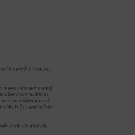
ีก ปล่อยให้เธอทำน้ำตาไหลแหมะ
่าเราสองคนนอนกอดกันกลมอยู่
นถึงคำถามว่าจะมีเจ้าตัว
อย ๆ เยอะเท่าตั้งทีมฟุตบอลก็
สามก็ถือว่าเป็นของขวัญล้ำค่า
ซ้ำแล้วซ้ำเล่า ธนินก็เบื่อ