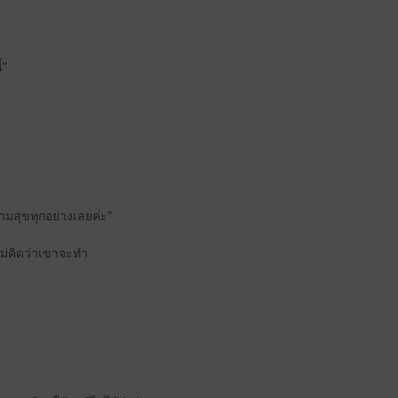
้"
มสุขทุกอย่างเลยค่ะ"
ม่คิดว่าเขาจะทำ