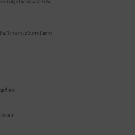
รยามีลูกให้สามีไม่ได้กำลัง
ปกติอะไร เพราะธนินพาเมียสาว
าญเต็มทน
วก็กลับ"