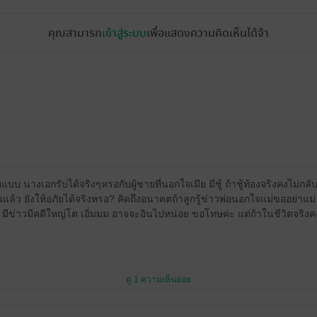
คุณสามารถ
เข้าสู่ระบบ
เพื่อแสดงความคิดเห็นได้จ้า
 นางเอกรับได้จริงๆหรอกับผู้ชายที่นอกใจเมีย มีชู้ ถ้าชู้ท้องจริงคงไม่กลั
นแล้ว ยังให้อภัยได้จริงหรอ? คิดถึงอนาคตถ้าลูกรู้ข่าวพ่อนอกใจแม่ขออย่าแม่ เ
 มีข่าวมีคดีใหญ่โต เอิ่มมม อาจจะอินไปหน่อย ขอโทษค่ะ แต่ถ้าในชีวิตจริง
ดู 1 ความเห็นย่อย