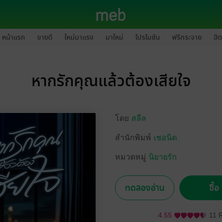
หน้าแรก
ขายดี
ใหม่มาแรง
มาใหม่
โปรโมชัน
ฟรีกระจาย
ฮิต
หากรักคุณแล้วต้องเสียใจ
โดย
สลีล
สำนักพิมพ์
เชอนิด
หมวดหมู่
นิยายรัก
ทดลองอ่าน
ซื้
4.55
11 