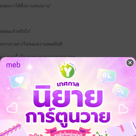
นห้องคุณวาได้ตั้งนานสองนาน"
มียคุณแล้วหรือไง"
ภรรยาอย่างไม่ชอบความพยศถือดี
อด ๆ แบบนี้ เป็นลูกกระต่ายว่านอนสอนง่าย
งคุยกัน" ชายหนุ่มตัดบทในแบบที่ไม่ต้องการเผชิญหน้ากับเมียจดทะเบียนสมรสอ
ูกสาวคน ลูกชายคนด้วยกันมันทั้งอ่อนหวานทั้งมีความสุข เธอยังจำได้ดีว
กว้างของเขา ธนินวางคางบนไหล่ของหญิงสาวพลางชวนคุยนั่นนี่ไปเรื่อยจ
กตัวจิ๋ว ๆ ในบ้านก็เป็นเรื่องสำคัญ ถึงเขาจะร่ำรวยมหาศาล แต่จะมีเจ้าตัวน้
เพชรลดา ไม่อยากให้อุ้มท้องหลายครั้ง มีลูกกันแค่สองคนก็พอ แล้วถ้ามีคนที่
ให้ แต่จะมีไม่มากกว่านี้แล้ว
้องของเพชรลดาสักที เขาก็ไม่อยากให้ความร่วมมือเธอด้วย เหมือนว่าเมื่อผิดหวัง
ยา