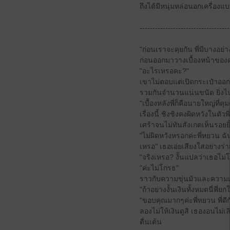
ถึงได้มีหนุ่มหล่อนอกเครื่อ
-----------------------------------
"ก่อนเราจะคุยกัน พี่มีบางอย่
ก่อนออกมาวางเบื้องหน้าของ
"อะไรเหรอคะ?"
เขาไม่ตอบแต่เปิดกระเป๋าออก
รวมกันจำนวนแน่นขนัด ยิ่งไปกว
"เบื้องหลังพี่ก็คือนายใหญ่ที
เรื่องนี้ ชิงชิงคงผิดหวังในตั
เศร้าจนไม่ทันสังเกตเห็นรอยยิ
"ไม่ผิดหวังหรอกค่ะพี่หยวน 
เหรอ" เธอเอ่ยเสียงใสอย่างร่า
"จริงเหรอ? งั้นแปลว่าเธอไม่โ
"ค่ะไม่โกรธ"
ราวกับความขุ่นมัวและความเศ
"ถ้าอย่างงั้นเงินทั้งหมดนี่พี่
"ขอบคุณมากๆค่ะพี่หยวน พี่ดี
ลองไม่ให้เงินดูสิ เธองอนไม่เลิ
ตื่นเต้น