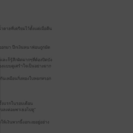
าลที่เตรียมไว้ตั้งแต่เมื่อคืน
ออกมา ปึกเงินหนาฟ่อนถูกมัด
ะก็รู้สึกผิดมากๆที่ต้องปิดบัง
รื่องแบบดูเศร้าใจเป็นอย่างมาก
ะกันเหมือนกิ่งทองใบหยกหรอก
รั้งแรกในรอบเดือน
องสงบลงค่อยพาเธอไปดู"
ำให้เงินพวกนี้งอกเงยอยู่อย่าง