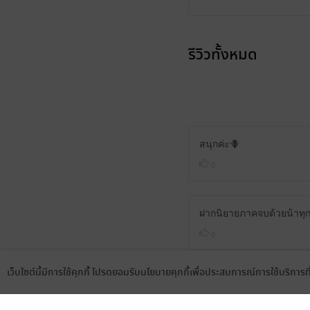
รีวิวทั้งหมด
สนุกค่ะ🪻
0
ฝากนิยายภาคจบด้วยน้าทุก
0
เว็บไซต์นี้มีการใช้คุกกี้ โปรดยอมรับนโยบายคุกกี้เพื่อประสบการณ์การใช้บริการ
มีแล้ว -
นิรนามID : W4774tI9
Language
ดาวน์โหลดแอป
03
24 ก.พ. 2569
14:54 น.