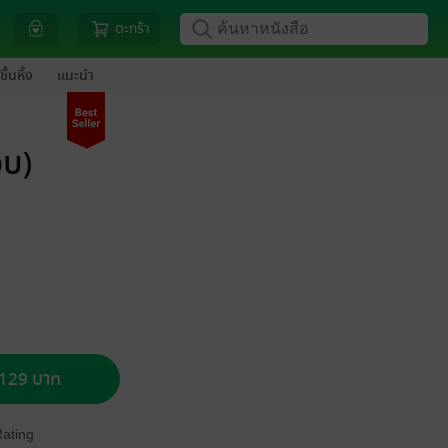
ตะกร้า
ขึ้นหิ้ง
แนะนำ
จบ)
อ 129 บาท
Rating