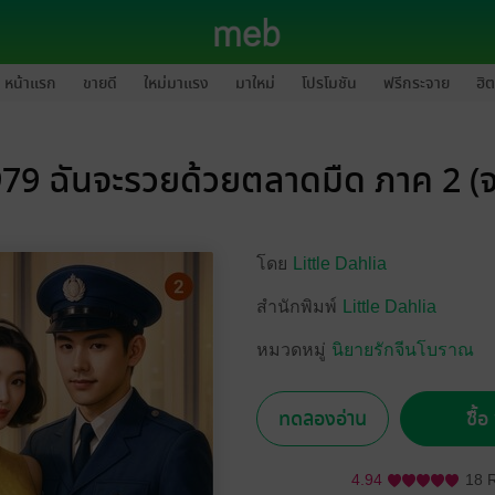
หน้าแรก
ขายดี
ใหม่มาแรง
มาใหม่
โปรโมชัน
ฟรีกระจาย
ฮิต
79 ฉันจะรวยด้วยตลาดมืด ภาค 2 (
โดย
Little Dahlia
สำนักพิมพ์
Little Dahlia
หมวดหมู่
นิยายรักจีนโบราณ
ทดลองอ่าน
ซื้
4.94
18 