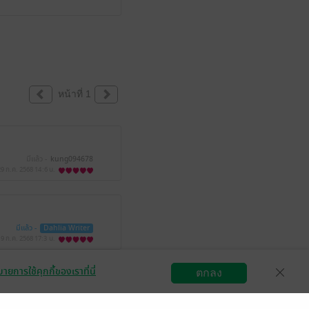
หน้าที่ 1
มีแล้ว -
kung094678
29 ก.ค. 2568
14:6 น.
มีแล้ว -
Dahlia Writer
19 ก.ค. 2568
17:3 น.
ายการใช้คุกกี้ของเราที่นี่
้ว -
Katty Ked
ตกลง
สมัครขายอีบุ๊ก
วิธีการใช้งาน
ติดต่อเรา
ค. 2568
19:37 น.