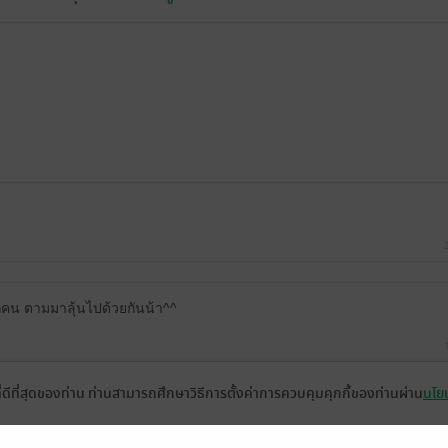
คน ตามมาลุ้นไปด้วยกันน้า^^
ที่ดีที่สุดของท่าน ท่านสามารถศึกษาวิธีการตั้งค่าการควบคุมคุกกี้ของท่านผ่าน
นโยบ
BMW2305
มีแล้ว -
Nuaor Cat
มีแล
16 พ.ย. 2568
7:15 น.
23 ต.ค. 2568
12:29 น.
29 ก.