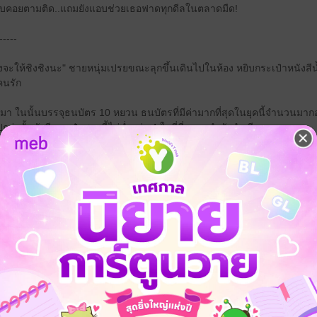
งแบบคอยตามติด..แถมยังแอบช่วยเธอฟาดทุกดีลในตลาดมืด!
-----
างจะให้ชิงชิงนะ" ชายหนุ่มเปรยขณะลุกขึ้นเดินไปในห้อง หยิบกระเป๋าหนังสีน้ำต
คนรัก
มา ในนั้นบรรจุธนบัตร 10 หยวน ธนบัตรที่มีค่ามากที่สุดในยุคนี้จำนวนมาก
่านั้นยังมีกระเป๋าพวกนี้ไม่ต่ำกว่า 4 ใบที่พี่หยวนกำลังลำเลียงมา
่คุมตลาดมืดที่ชิงชิงทำการค้าขายนั่นแหละ ในแต่ละเดือนพี่ได้กำไรมามากมาย แล
วพี่มากสินะที่เป็นผู้พิทักษ์กฎหมายแต่กลับทำผิดเสียเอง" นายร้อยหนุ่มในชุดเค
้มเจ้าเล่ห์ของภรรยาตัวน้อย
ฉันก็ค้าขายในตลาดมืดจนร่ำรวยเปิดโรงงานได้ พี่ไม่คิดเหรอว่าพวกเราเหมา
เริง มีเงินมากองท่วมหัวตรงหน้าแบบนี้ไม่ให้อารมณ์ดีได้ยังไง
กรธพี่แล้วใช่ไหมที่พี่ปิดบังความจริงมาตลอด"
ร้าหมองที่แบกไว้มาหลายวันถูกปัดเป่าออกไป จางจิ่นหยวนยิ้มออกมาเป็นค
ยกให้เธอนะ ยังมีสมบัติที่พี่ซุกซ่อนเอาไว้อีกตามบ้านที่ซื้อไว้ 3 หลัง เอาไว้เรื่
กับฉันเสมอเลย"
กเลย ชิงชิงส่งยิ้มที่ใสซื่อบริสุทธิ์ให้สามี ในขณะที่สมองกำลังคิดหาวิธีที่จะท