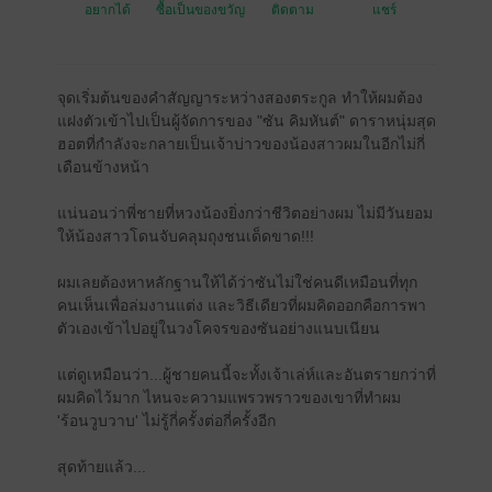
อยากได้
ซื้อเป็นของขวัญ
ติดตาม
แชร์
จุดเริ่มต้นของคำสัญญาระหว่างสองตระกูล ทำให้ผมต้อง
แฝงตัวเข้าไปเป็นผู้จัดการของ "ซัน คิมหันต์" ดาราหนุ่มสุด
ฮอตที่กำลังจะกลายเป็นเจ้าบ่าวของน้องสาวผมในอีกไม่กี่
เดือนข้างหน้า
แน่นอนว่าพี่ชายที่หวงน้องยิ่งกว่าชีวิตอย่างผม ไม่มีวันยอม
ให้น้องสาวโดนจับคลุมถุงชนเด็ดขาด!!!
ผมเลยต้องหาหลักฐานให้ได้ว่าซันไม่ใช่คนดีเหมือนที่ทุก
คนเห็นเพื่อล่มงานแต่ง และวิธีเดียวที่ผมคิดออกคือการพา
ตัวเองเข้าไปอยู่ในวงโคจรของซันอย่างแนบเนียน
แต่ดูเหมือนว่า...ผู้ชายคนนี้จะทั้งเจ้าเล่ห์และอันตรายกว่าที่
ผมคิดไว้มาก ไหนจะความแพรวพราวของเขาที่ทำผม
'ร้อนวูบวาบ' ไม่รู้กี่ครั้งต่อกี่ครั้งอีก
สุดท้ายแล้ว...