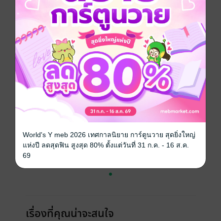
ประเภทไฟล์
pdf, epub
(สารบัญ)
วันที่วางขาย
21 กรกฎาคม 2568
ความยาว
659 หน้า (≈ 231,051 คำ)
ราคาปก
420 บาท (ประหยัด 55%)
เล่มอื่นๆ ในซีรีส์
ดูทั้งหมด
World's Y meb 2026 เทศกาลนิยาย การ์ตูนวาย สุดยิ่งใหญ่
แห่งปี ลดสุดฟิน สูงสุด 80% ตั้งแต่วันที่ 31 ก.ค. - 16 ส.ค.
69
เรื่องที่คุณน่าจะสนใจ