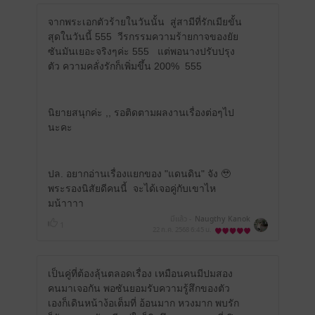
จากพระเอกตัวร้ายในวันนั้น สู่สามีที่รักเมียขั้น
สุดในวันนี้ 555 วีรกรรมความร้ายกาจของยัย
ซันมันเยอะจริงๆค่ะ 555 แต่พอนางปรับปรุง
ตัว ความคลั่งรักก็เพิ่มขึ้น 200% 555
นิยายสนุกค่ะ ,, รอติดตามผลงานเรื่องต่อๆไป
นะคะ
ปล. อยากอ่านเรื่องแยกของ "แดนดิน" จัง 🥹
พระรองนิสัยดีคนนี้ จะได้เจอคู่กับเขาไห
มน้าาาา
มีแล้ว -
Naugthy Kanok
1
22 ก.ค. 2568
6:45 น.
เป็นคู่ที่ต้องลุ้นตลอดเรื่อง เหมือนคนมีปมสอง
คนมาเจอกัน พอซันยอมรับความรู้สึกของตัว
เองก็เดินหน้าง้อเต็มที่ อ้อนมาก หวงมาก พบรัก