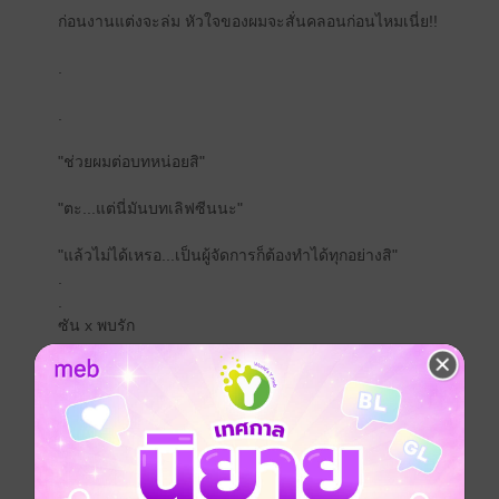
ก่อนงานแต่งจะล่ม หัวใจของผมจะสั่นคลอนก่อนไหมเนี่ย!!
.
.
"ช่วยผมต่อบทหน่อยสิ"
"ตะ...แต่นี่มันบทเลิฟซีนนะ"
"แล้วไม่ได้เหรอ...เป็นผู้จัดการก็ต้องทำได้ทุกอย่างสิ"
.
.
ซัน x พบรัก
Boy love / Yaoi
ดรามา
โรแมนติก
18+
วงการบันเทิง
ซีรีส์
เมื่อพระเอกตัวร้ายกลายเป็นเจ้านายของผม