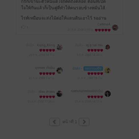
ก็รักเขานะตัวหนีแต่ใจก็คิดถึงตลอด ตอนที่เปิด
ใจให้กันแล้วก็เป็นคู่ที่ทำให้คนรอบข้างหมั่นไส้
ไรท์เหมือนจะส่งไม้ต่อให้แดนดินเอาไว้ รออ่าน
CallmeA
1
21 ก.ค. 2568
0:56 น.
มีแล้ว -
Kung_Kiing
มีแล้ว -
aj.b sai mu
29 ก.ย. 2568
14:7 น.
5 ก.ย. 2568
14:23 น.
ถุงทอง ถังเงิน
มีแล้ว -
แยมขนมปัง
23 ก.ค. 2568
5:41 น.
21 ก.ค. 2568
18:2 น.
naennarm(แนนนาร์ม)
มีแล้ว -
เรือง สาขจร
21 ก.ค. 2568
17:58 น.
21 ก.ค. 2568
14:13 น.
หน้าที่ 1