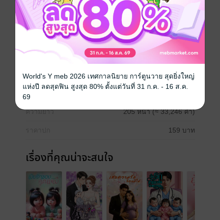
เธอทนได้ แต่ไม่รักแม้แต่ลูกเธอ ซึ่งมีสายเลือดของเขาอยู่
ครึ่งหนึ่งเธอ ทนไม่ได้
โรแมนติก
ครอบครัว
หมอ
ท้อง
ประเภทไฟล์
pdf, epub
(สารบัญ)
World's Y meb 2026 เทศกาลนิยาย การ์ตูนวาย สุดยิ่งใหญ่
แห่งปี ลดสุดฟิน สูงสุด 80% ตั้งแต่วันที่ 31 ก.ค. - 16 ส.ค.
วันที่วางขาย
21 กรกฎาคม 2568
69
ความยาว
205 หน้า (≈ 33,246 คำ)
ราคาปก
159 บาท
เรื่องที่คุณน่าจะสนใจ