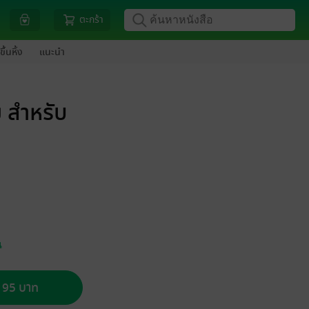
ตะกร้า
ขึ้นหิ้ง
แนะนำ
ย สำหรับ
น
อ 95 บาท