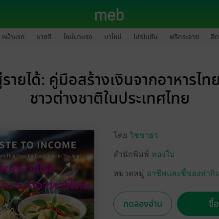
หน้าแรก
ขายดี
ใหม่มาแรง
มาใหม่
โปรโมชัน
ฟรีกระจาย
ฮิต
่รายได้: คู่มือสร้างเงินจากอาหารไท
ชาวต่างชาติในประเทศไทย
โดย
วิชชาธร
สำนักพิมพ์
ทองใบ
หมวดหมู่
อาชีพและชี้ช่องทำกิ
ทดลองอ่าน
ซื้