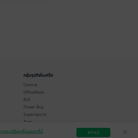
กลุ่มธุรกิจในเครือ
Central
OfficeMate
B2S
Power Buy
Supersports
Tops
Hytexts
ายการใช้คุกกี้ของเราที่นี่
ตกลง
สมัครขายอีบุ๊ก
วิธีการใช้งาน
ติดต่อเรา