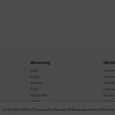
เลือกหมวดหมู่
บริการช
นิยาย
สมัครขาย
การ์ตูน
สมัครอ่
นิตยสาร
วิธีการใ
ทั่วไป
meb co
หนังสือเสียง
Stamp ค
บุฟเฟต์
Gift Co
เงื่อนไข
เว็บไซต์นี้มีการใช้คุกกี้ โปรดยอมรับนโยบายคุกกี้เพื่อประสบการณ์การใช้บริการ
Language
ดาวน์โหลดแอป
นโยบายค