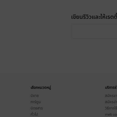
เขียนรีวิวและให้เรตติ
เลือกหมวดหมู่
บริการช
นิยาย
สมัครขาย
การ์ตูน
สมัครอ่
นิตยสาร
วิธีการใ
ทั่วไป
meb co