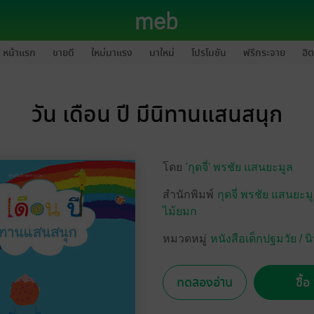
หน้าแรก
ขายดี
ใหม่มาแรง
มาใหม่
โปรโมชัน
ฟรีกระจาย
ฮิต
วัน เดือน ปี มีนิทานแสนสนุก
โดย
'กุดจี่' พรชัย แสนยะมูล
สำนักพิมพ์
กุดจี่ พรชัย แสนยะมู
ไม้ยมก
หมวดหมู่
หนังสือเด็กปฐมวัย /
ทดลองอ่าน
ซื้