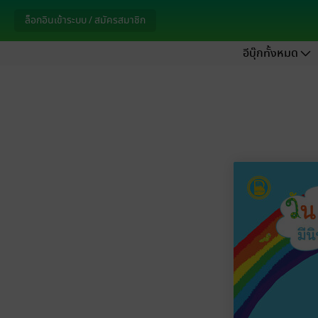
ล็อกอินเข้าระบบ / สมัครสมาชิก
อีบุ๊กทั้งหมด