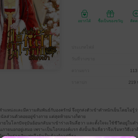
อยากได้
ซื้อเป็นของขวัญ
ติด
ประเภทไฟล์
วันที่วางขาย
ความยาว
113
ราคาปก
219 
ยตำแหน่งและมีความสัมพันธ์กับองครักษ์ จึงถูกส่งตัวเข้าตำหนักเย็นโดยไม่รู้ว
นัลส่วนตัวคอยอยู่ข้างกาย แต่สุดท้ายนางก็ตาย
ยในโลกปัจจุบันย้อนกลับมาเข้าร่างเจินลี่ฮวา และตั้งใจจะใช้ชีวิตอยู่ในตำ
ายนอกอยู่เสมอ เพราะเป็นโอรสองค์แรก ดังนั้นเจินลี่ฮวาจึงเริ่มหาวิธีเอา
ยนในร่างเจินเฟยจึงจำเป็นต้องก้าวสู่ที่สูง