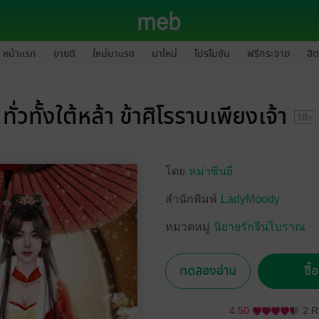
หน้าแรก
ขายดี
ใหม่มาแรง
มาใหม่
โปรโมชัน
ฟรีกระจาย
ฮิต
ทั่วทั้งใต้หล้า ข้าศิโรราบเพียงเจ้า
โดย
หม่าซินยี่
สำนักพิมพ์
LadyMoody
หมวดหมู่
นิยายรักจีนโบราณ
ทดลองอ่าน
ซื้
4.50
2 R