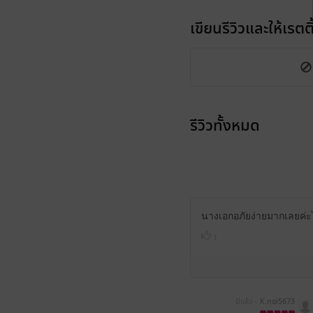
เขียนรีวิวและให้เรตติ
รีวิวทั้งหมด
นางเอกอภัยง่ายมากเลยค่ะ
1
มีแล้ว -
K.noi5673