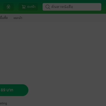
ตะกร้า
ขึ้นหิ้ง
แนะนำ
อ 89 บาท
ating