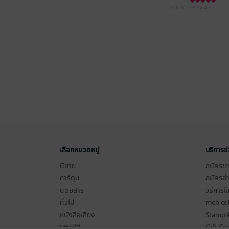
21 ม.ค. 2569
14:47 น.
เลือกหมวดหมู่
บริการช
นิยาย
สมัครขาย
การ์ตูน
สมัครอ่
นิตยสาร
วิธีการใ
ทั่วไป
meb co
หนังสือเสียง
Stamp ค
บุฟเฟต์
Gift Co