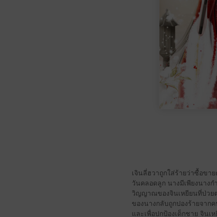
เจินลี่ฮวาถูกใส่ร้ายว่าซื้อขา
วันคลอดลูก นางมีเพียงนางกำ
วิญญาณของจินเหยียนที่ป่วยตา
ของนางกลับถูกปองร้ายจากคนภ
และเพื่อปกป้องเด็กชาย จินเหยี