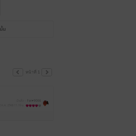
ั้น
หน้าที่ 1
มีแล้ว -
Fai♥️9066
2 ก.ค. 2568
11:10 น.