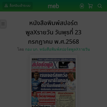
ล็อกอินเข้าระบบ
หนังสือพิมพ์สปอร์ต
พูลXรายวัน วันพุธที่ 23
กรกฎาคม พ.ศ.2568
โดย
กอง บก. หนังสือพิมพ์สปอร์ตพูลXรายวัน