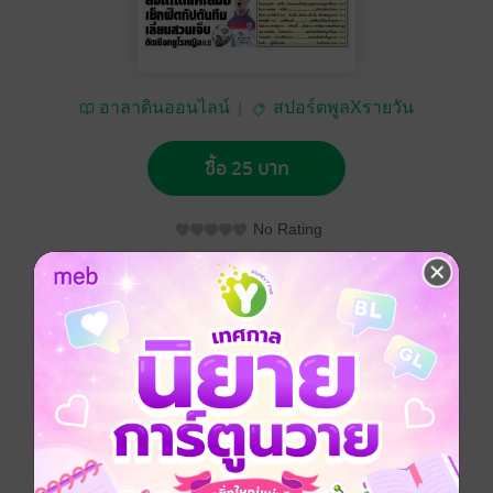
อาลาดินออนไลน์
สปอร์ตพูลXรายวัน
ซื้อ 25 บาท
No Rating
อยากได้
ซื้อเป็นของขวัญ
ติดตาม
แชร์
หนังสือพิมพ์สปอร์ตพูลXรายวัน วันพุธที่ 23 กรกฎาคม
พ.ศ.2568