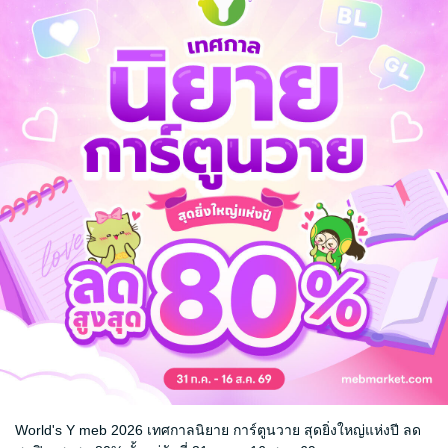
ัดจนพรุนไปทั้งตัว
ชื้อโรค
่สุดไปเลย!!
กลียด กลัวอย่าง เบนนี่ หวังซี
ิงเห็นเป็นต้องละลายยอมมอบกายถวายชีวิตให้แก่เขา
้ว่าเบื้องหลังของใบหน้าราวกับเทพบุตรเป็นมิตรกับทุกคนนั้นเขาซ่อนความร้าย
นอย่างมากเช่นเธอและเขากลับต้องโดนจับคลุมถุงชนเพราะจูบ...จูบเดียว
ของเขา และเขาไม่อาจจะหนีเธอพ้น!!
World's Y meb 2026 เทศกาลนิยาย การ์ตูนวาย สุดยิ่งใหญ่แห่งปี ลด