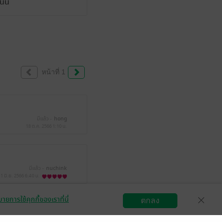
ั้น
หน้าที่ 1
มีแล้ว -
hong
18 ต.ค. 2566
1:10 น.
มีแล้ว -
nuchink
11 มิ.ย. 2566
6:40 น.
ายการใช้คุกกี้ของเราที่นี่
ตกลง
สมัครขายอีบุ๊ก
วิธีการใช้งาน
ติดต่อเรา