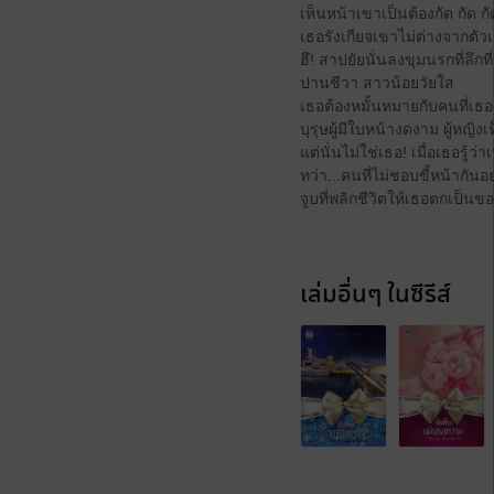
เห็นหน้าเขาเป็นต้องกัด กัด ก
เธอรังเกียจเขาไม่ต่างจากตัวเ
ฮึ! สาปยัยนั่นลงขุมนรกที่ลึกที
ปานชีวา สาวน้อยวัยใส
เธอต้องหมั้นหมายกับคนที่เธอเ
บุรุษผู้มีใบหน้างดงาม ผู้หญ
แต่นั่นไม่ใช่เธอ! เมื่อเธอรู
ทว่า...คนที่ไม่ชอบขี้หน้ากั
จูบที่พลิกชีวิตให้เธอตกเป็น
เล่มอื่นๆ ในซีรีส์