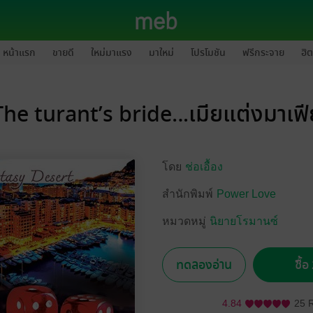
หน้าแรก
ขายดี
ใหม่มาแรง
มาใหม่
โปรโมชัน
ฟรีกระจาย
ฮิต
The turant’s bride…เมียแต่งมาเฟี
โดย
ช่อเอื้อง
สำนักพิมพ์
Power Love
หมวดหมู่
นิยายโรมานซ์
ทดลองอ่าน
ซื้
4.84
25 