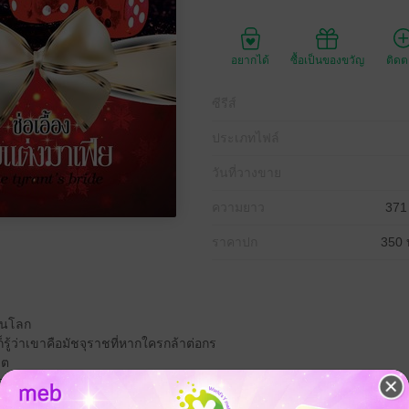
อยากได้
ซื้อเป็นของขวัญ
ติด
ซีรีส์
ประเภทไฟล์
วันที่วางขาย
ความยาว
371
ราคาปก
350 
นในโลก
ก็รู้ว่าเขาคือมัชจุราชที่หากใครกล้าต่อกร
ิต
งเหมือนลูกแมวตัวหนึ่ง
กลิ่นน้ำนม