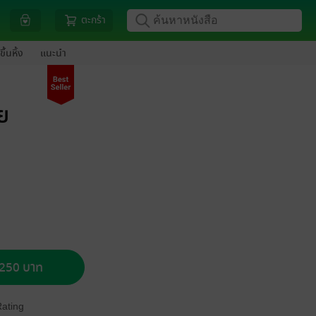
ตะกร้า
ขึ้นหิ้ง
แนะนำ
ย
อ 250 บาท
Rating