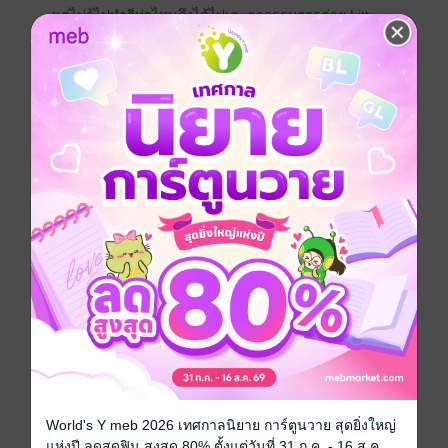
แต่ไม่รู้ไปทำอีท่าไหนถึงได้ไปเตะตากรรมการค่าย Litt
บริษัทสตรีมเมอร์ยักษ์ใหญ่ของประเทศเข้าเสียได้
แถมประธานบริษัทค่ายนี้ยังไม่ใช่คนทั่ว ๆ ไป
แต่เขา คือ น้องธาม อดีตมาร์เก็ตติ้งที่เคยทำงานด้วยกัน
เมื่อสิบปีก่อน
ทำเอาไทโยตกใจจนตะโกนลั่นบ้าน
เขาว่ากันว่าชีวิตคนเราเอาแน่เอานอนไม่ได้
ชีวิตของไทโยก็เหมือนกัน... ตั้งแต่วันที่เขาได้เข้ามาเป็น
สตรีมเมอร์ในฐานะเด็กเส้นของท่านประธานก็เกิดเรื่องทุก
วัน
คนที่จู่ ๆ ก็ดังข้ามคืน มันก็จะมีเรื่องวุ่น ๆ ให้คิดมากหน่อย
ไม่พอ ท่าน CEO น้องธามก็มักจะมองมาที่ไทโยด้วยสายตา
ตกหลุมรัก
นี่มันเรื่องอะไรกันครับเนี่ย!!!
#ธามไทโย
Boy love / Yaoi
World's Y meb 2026 เทศกาลนิยาย การ์ตูนวาย สุดยิ่งใหญ่
แห่งปี ลดสุดฟิน สูงสุด 80% ตั้งแต่วันที่ 31 ก.ค. - 16 ส.ค.