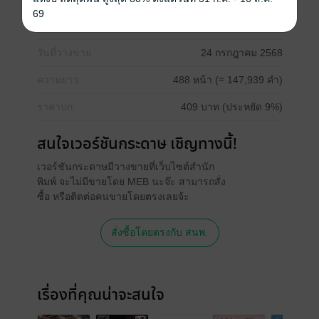
69
ประเภทไฟล์
pdf, epub
(สารบัญ)
วันที่วางขาย
24 กรกฎาคม 2568
ความยาว
488 หน้า (≈ 147,939 คำ)
ราคาปก
409 บาท (ประหยัด 9%)
สนใจเวอร์ชันกระดาษ เชิญทางนี้!
เวอร์ชันกระดาษมีวางขายที่เว็บไซต์สำนัก
พิมพ์ จะไม่มีขายโดย MEB นะจ๊ะ สามารถสั่ง
ซื้อ หรือติดต่อคนขายโดยตรงเลยจ้ะ
สั่งซื้อโดยตรงกับ สนพ.
เรื่องที่คุณน่าจะสนใจ