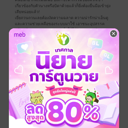
เกี่ยวข้องกับตัวนางหรือบิดาด้วยแล้วก็ยิ่งต้องยื่นมือเข้ายุ่ง
เสียหน่อยแล้ว!
เยี่ยถวนถวนเลยต้องงัดความฉลาด ความน่ารักน่าเอ็นดู
และความช่วยเหลือของระบบมาใช้ เอาชนะอุปสรรค
สร้างเส้นทางสุขสบาย และเพื่อให้ได้กินอาหารเลิศรสจน
ได้ (ตอนที่ 441-480)
จีนโบราณ
ย้อนยุค/พีเรียด
หนังสือแปล
นิยายจีนแปล
ซีรีส์
ฮ่องเต้หญิงตัวน้อย : ข้าถูกท่านพ่อไล่ออกมาอีกแล้ว
ประเภทไฟล์
pdf, epub
(สารบัญ)
วันที่วางขาย
24 กรกฎาคม 2568
ความยาว
436 หน้า (≈ 56,945 คำ)
ราคาปก
399 บาท (ประหยัด 30%)