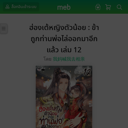
ล็อกอินเข้าระบบ
ฮ่องเต้หญิงตัวน้อย : ข้า
ถูกท่านพ่อไล่ออกมาอีก
แล้ว เล่ม 12
โดย
我妈喊我去相亲