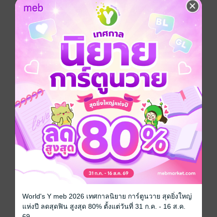
อาหาร
ซีรีส์
โทริโกะ
ประเภทไฟล์
pdf
วันที่วางขาย
24 กรกฎาคม 2568
ความยาว
204 หน้า
ราคาปก
45 บาท
เล่มอื่นๆ ในซีรีส์
ดูทั้งหมด
World's Y meb 2026 เทศกาลนิยาย การ์ตูนวาย สุดยิ่งใหญ่
แห่งปี ลดสุดฟิน สูงสุด 80% ตั้งแต่วันที่ 31 ก.ค. - 16 ส.ค.
69