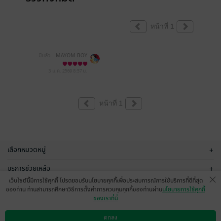
หน้าที่ 1
มีแล้ว -
MAYOM BOY
3 ม.ค. 2569
8:57 น.
หน้าที่ 1
เลือกหมวดหมู่
+
บริการช่วยเหลือ
+
เว็บไซต์นี้มีการใช้คุกกี้ โปรดยอมรับนโยบายคุกกี้เพื่อประสบการณ์การใช้บริการที่ดีที่สุด
เกี่ยวกับเรา
+
ของท่าน ท่านสามารถศึกษาวิธีการตั้งค่าการควบคุมคุกกี้ของท่านผ่าน
นโยบายการใช้คุกกี้
ของเราที่นี่
กลุ่มธุรกิจในเครือ
+
ตกลง