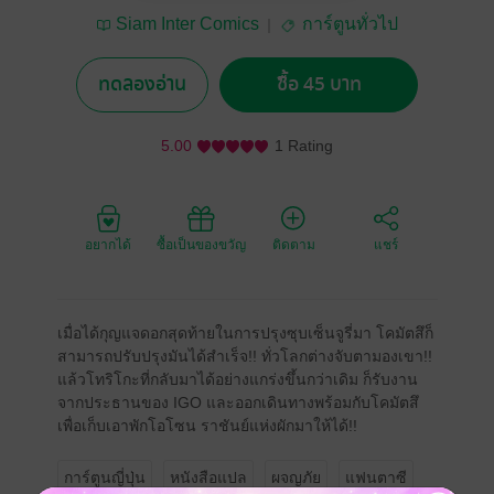
Siam Inter Comics
การ์ตูนทั่วไป
ทดลองอ่าน
ซื้อ 45 บาท
5.00
1 Rating
อยากได้
ซื้อเป็นของขวัญ
ติดตาม
แชร์
เมื่อได้กุญแจดอกสุดท้ายในการปรุงซุบเซ็นจูรี่มา โคมัตสึก็
สามารถปรับปรุงมันได้สำเร็จ!! ทั่วโลกต่างจับตามองเขา!!
แล้วโทริโกะที่กลับมาได้อย่างแกร่งขึ้นกว่าเดิม ก็รับงาน
จากประธานของ IGO และออกเดินทางพร้อมกับโคมัตสึ
เพื่อเก็บเอาพักโอโซน ราชันย์แห่งผักมาให้ได้!!
การ์ตูนญี่ปุ่น
หนังสือแปล
ผจญภัย
แฟนตาซี