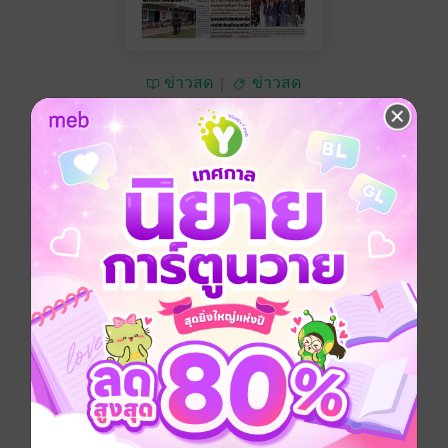
ข่าวสด
ข่าวสด
ซื้อ 10 บาท
No Rating
อยากได้
ซื้อเป็นของขวัญ
ติดตาม
แชร์
หนังสือพิมพ์ข่าวสด วันศุกร์ที่ 25 กรกฎาคม พ.ศ.2568
ประเภทไฟล์
pdf