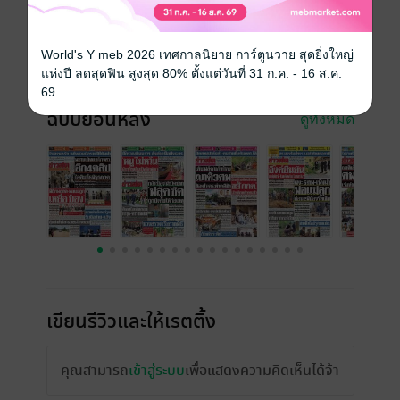
วันที่วางขาย
24 กรกฎาคม 2568
ความยาว
16 หน้า
World's Y meb 2026 เทศกาลนิยาย การ์ตูนวาย สุดยิ่งใหญ่
ราคาปก
10 บาท
แห่งปี ลดสุดฟิน สูงสุด 80% ตั้งแต่วันที่ 31 ก.ค. - 16 ส.ค.
69
ฉบับย้อนหลัง
ดูทั้งหมด
เขียนรีวิวและให้เรตติ้ง
คุณสามารถ
เข้าสู่ระบบ
เพื่อแสดงความคิดเห็นได้จ้า