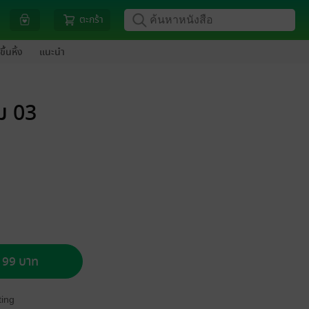
ตะกร้า
ขึ้นหิ้ง
แนะนำ
่ม 03
อ 99 บาท
ing