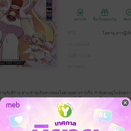
อยากได้
ซื้อเป็นของขวัญ
ติด
ซีรีส์
โอซามุ สาวบู๊เก
ประเภทไฟล์
วันที่วางขาย
ความยาว
ามุกับผีร้าย ย่างเข้าสู่เส้นทางของโอตาคุอย่างราบรื่น กําลังตกอยู่ในอันตร
 อย่างเอาเป็นเอาตาย จนดวงวิญญาณถูกขังอยู่ในโลกแห่งเกมไปซะแล้ว ยิ่งกว่าน
ส่งเข้าไปในโลกแห่งเกมสู่การผจญภัยเพื่อช่วยมิชิน!? คอเมดี้ปราบผีสไตล์สดให