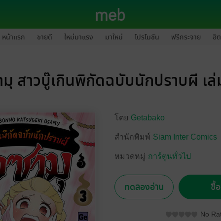
หน้าแรก
ขายดี
ใหม่มาแรง
มาใหม่
โปรโมชัน
ฟรีกระจาย
ฮิต
มุ สาวบู๊เกินพิกัดฉบับนักปราบผี เล
โดย
Getabako
สำนักพิมพ์
Siam Inter Comics
หมวดหมู่
การ์ตูนทั่วไป
ทดลองอ่าน
ซื้
No Rat