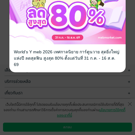
World's Y meb 2026 เทศกาลนิยาย การ์ตูนวาย สุดยิ่งใหญ่
แห่งปี ลดสุดฟิน สูงสุด 80% ตั้งแต่วันที่ 31 ก.ค. - 16 ส.ค.
69
เลือกหมวดหมู่
+
บริการช่วยเหลือ
+
เกี่ยวกับเรา
+
กลุ่มธุรกิจในเครือ
+
เว็บไซต์นี้มีการใช้คุกกี้ โปรดยอมรับนโยบายคุกกี้เพื่อประสบการณ์การใช้บริการที่ดีที่สุด
ของท่าน ท่านสามารถศึกษาวิธีการตั้งค่าการควบคุมคุกกี้ของท่านผ่าน
นโยบายการใช้คุกกี้
ของเราที่นี่
ตกลง
ดาวน์โหลดแอป
วิธีการใช้งาน
ติดต่อเรา