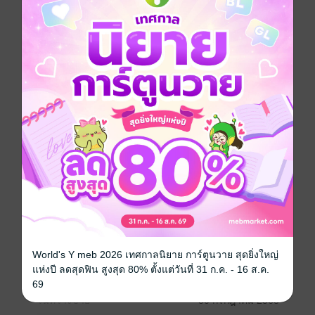
คำโปรย
เมื่อเด็กสาวแสนบริสุทธิ์ต้องแต่งงานกับชายหนุ่มผู้เย็นชา
เพราะแผนร้ายของคนอื่น
มธุรดา ไม่เคยคิดจะจับใครเป็นสามี
แต่ ราช กลับเข้าใจผิด...และตราหน้าเธอว่าเจ้าเล่ห์
แล้วหัวใจที่เคยปิดตายของเขา...จะเปิดรับเธออีกครั้งได้
ไหม
เมื่อเธอคือผู้หญิงเดียวที่ทำให้เขา "หวั่นไหว" ได้ตั้งแต่แรก
เห็น
หนึ่งแผนร้ายจากคนใกล้ตัว
หนึ่งหัวใจที่ถูกเข้าใจผิดนานเจ็ดปี
และหนึ่งวิวาห์ที่ไม่มีใครตั้งใจ
แต่เมื่อเธอกลับมาในวันที่เขาพร้อมจะปกป้อง
หัวใจของเขาก็ไม่มีวันเป็นของใครอีกเลย นอกจาก "เธอ"
World's Y meb 2026 เทศกาลนิยาย การ์ตูนวาย สุดยิ่งใหญ่
แห่งปี ลดสุดฟิน สูงสุด 80% ตั้งแต่วันที่ 31 ก.ค. - 16 ส.ค.
ประเภทไฟล์
pdf, epub
(สารบัญ)
69
วันที่วางขาย
30 กรกฎาคม 2568