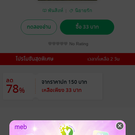
พันสิงห์
นิยายรัก
ทดลองอ่าน
ซื้อ 33 บาท
No Rating
โปรโมชันสุดพิเศษ
เวลาที่เหลือ 2 วัน
ลด
จากราคาปก 150 บาท
78
%
เหลือเพียง 33 บาท
อยากได้
ซื้อเป็นของขวัญ
ติดตาม
แชร์