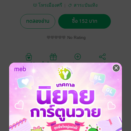
โหรเมืองศรี
สาระบันเทิง
ทดลองอ่าน
ซื้อ 152 บาท
No Rating
อยากได้
ซื้อเป็นของขวัญ
ติดตาม
แชร์
"South Node เต็มเกิบ" คือวรรณกรรมเชิงจินตนาการ-
ปรัชญา มีทฤษฎีโหราศาสตร์ผสานเข้ากับพลังแห่งศรัทธา
เป็นแนวทางการเรียนรู้โหราศาสตร์การพยากรณ์ ผ่าน
เหตุการณ์สะเทือนสองแผ่นดิน ไทย/กัมพูชา เป็นบทสำรวจ
"ใจมนุษย์" เมื่อวาระกรรมกำหนด ให้ต้องรับกรรมเข้า"เต๊ม
เกิบ" จะก้าวผ่านได้อย่างไร เมื่อมีหมุดหมายชี้ทางลิขิตไว้
เพื่อมองให้เห็นทางเลือก ถือเป็นการได้เรียนรู้โหราศาสตร์
จากนิยาย เข้าใจง่าย นำแนวทางไปใช้ได้ในชีวิตประจำ