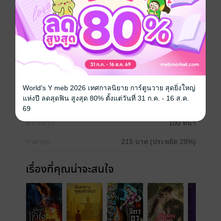
วันอย่างเหมาะสม
อิงประวัติศาสตร์
เทพนิยาย
ปรัชญา
เรื่องเล่า
โหราศาสตร์
ประเภทไฟล์
pdf
World's Y meb 2026 เทศกาลนิยาย การ์ตูนวาย สุดยิ่งใหญ่
แห่งปี ลดสุดฟิน สูงสุด 80% ตั้งแต่วันที่ 31 ก.ค. - 16 ส.ค.
วันที่วางขาย
29 กรกฎาคม 2568
69
ความยาว
100 หน้า
ราคาปก
215 บาท (ประหยัด 29%)
เรื่องที่คุณน่าจะสนใจ