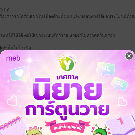
ไม่ได้
เรื่องราวรักใคร่กับเขาไป เนื่องด้วยทั้งเขาและหล่อนต่างได้ผลประโยชน์ทั้งสอ
รนทร์ที่ให้ได้ ต่อให้เขาจะเป็นสัตว์ร้าย นกยูงก็ไม่หวาดหวั่นหรอก
่านั้นไม่ใช่หรือ...
_______________
มาวิงวอนไม่ยอมถอนหมั้น ฉันไม่ต้องเป็นฝ่ายกระอักกระอ่วนรึ"
อย่างเดียงสาว่า
ามที่คุณหลวงว่า อิฉันก็ละอายใจเกินกว่าจะทำแล้ว"
ขอความรักจากหล่อนบ้างเล่า จะว่าอย่างไร"
น้าหวานกลับเอียงอายขึ้นมาเสียอย่างนั้น กิริยาเช่นนี้ไม่ใช่เพราะขัดเขิ
เสียงดังเกินไปต่างหาก
ักแน่น ไม่อยากเป็นหนึ่งในเมียโขลงสองโขลงของคุณหลวงหรอกเจ้าค่ะ"
ิงใดกล่าววาจาห้าวหาญอุกอาจเช่นนี้กับเขา ซ้ำยังเป็นความอุกอาจที่กระตุ้น