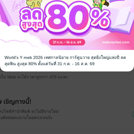
ล้ายท้าทาย
ที่พูดหรือไม่"
___________
แดงเข้มจัดนะคะ ตอนนี้ไรต์ได้ทำการใส่ Trigger Warning เข้าไปในเล่มเรียบร
้วยเนื้อหาค่อนข้างเข้มข้น หากรู้สึกไม่สบายใจกับเนื้อหาลักษณะนี้ แนะนำ
World's Y meb 2026 เทศกาลนิยาย การ์ตูนวาย สุดยิ่งใหญ่แห่งปี ลด
สุดฟิน สูงสุด 80% ตั้งแต่วันที่ 31 ก.ค. - 16 ส.ค. 69
ับสนุนค่ะ :)
อใน Web จะได้ราคาถูกกว่า iOS นะคะ
 เชิญทางนี้!
ว็บไซต์สำนักพิมพ์ จะไม่มีขายโดย
รือติดต่อคนขายโดยตรงเลยจ้ะ