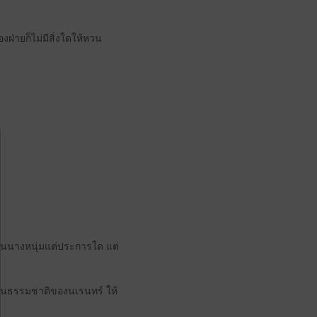
งฝ่ายก็ไม่มีสิ่งใดให้หวน
นขุนนางหนุ่มแต่ประการใด แต่
เตือนธรรมชาติของนเรนทร์ ให้