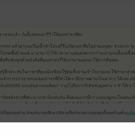
หราชจบแล้ว วันนี้เลยจะมารีวิวให้คุณข่ายรพีค่ะ
ากกก แล้วมาเจอเรื่องนี้+คำโปรยก็รีบเปิดรอรเพื่อไปอ่านเลยค่ะ ช่วงแรก ๆเ
ไปกดซื้อE-book มาอ่าน เราใช้เวลานานพอสมควรกว่าจะอ่านจบตั้งแต่ซื้อม
พื่อซึมซับทุกตัวหนังสือที่คุณข่ายรวีได้บรรยายออกมาให้มากที่สุดค่ะ
ยรู้สึกประทับใจภาษาที่คุณนักเขียนใช้มันทั้งอ่านเข้าใจง่ายและใช้ภาษาสวย 
กินไปแล้วการบรรยายของคุณข่ายรพีก็ทำให้เรานึกภาพตามเป็นฉาก ๆ ได้เลย 
น555555 แบบมันอ่านจนติดมา รวมไปถึงการรีเสิชข้อมูลต่าง ๆ ทำให้เราได
พาร์ทหลังช่วงที่พระนางเขาง้องอนกัน คือตอนแรกนึกว่าแม่นกยูงจะใจอ่อนหลัง
ย แอบสงสารอิคุณพี่นเรนทร์มาก แต่ก็หมั่นไส้ค่ะรู้ว่าทำเพื่อน้องแต่ก็แบบตอ
ครก็ผิดหวัง แต่สุดท้ายความรักที่พวกเขามีให้กันมันก็ชนะทุกอย่างจริงๆ
ที่ดีที่สุดของท่าน ท่านสามารถศึกษาวิธีการตั้งค่าการควบคุมคุกกี้ของท่านผ่าน
นโยบ
บชอบแม่นกยูง นี่ตบเข่าฉาดเลยค่ะจริง ๆตอนแรกแอบเดาไว้แค่ว่า เดี๋ยวเจ้าเ
่นกยูงแน่ ๆ ชอบสาวเรียบร้อยใจดีอ่อนหวานงี้ แต่ไม่คิดว่าจะแอบชอบพี่ส