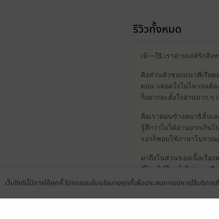
รีวิวทั้งหมด
เย้~~🥰 เราอ่านเล่ห์รักสิง
คือส่วนตัวชอบแนวพีเรียดม
ตอน แต่อดใจไม่ไหวจนต้อง
ก็อยากจะตั้งใจอ่านมาก ๆ เ
คือเราค่อนข้างสมาธิสั้นเล
รู้สึกว่าไม่ได้อ่านยากเ
รอรก็ชอบใช้ภาษาโบราณเม้
มาถึงในส่วนของเนื้อเรื่อง
ที่ไหนได้ใจแข็งไปหลายปีเล
กลับไม่อยู่ตรงนั้นเป็นใครใ
เว็บไซต์นี้มีการใช้คุกกี้ โปรดยอมรับนโยบายคุกกี้เพื่อประสบการณ์การใช้บริการ
Language
ดาวน์โหลดแอป
ส่วนเจ้านพพอตอนเฉลยว่าแอ
สเปคเจ้านพต้องเป็นแบบแม