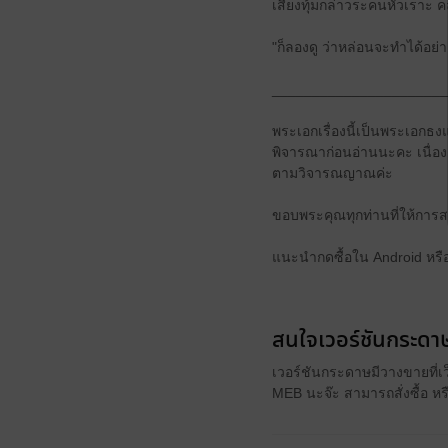
เสียงทุ้มกล่าวระคนหัวเราะ ค
"ก็ลองดู ว่าหล่อนจะทำได้อย่าง
______________________
พระเอกเรื่องนี้เป็นพระเอกธง
พิจารณาก่อนอ่านนะคะ เนื่องด
ตามวิจารณญาณค่ะ
ขอบพระคุณทุกท่านที่ให้การสน
แนะนำกดซื้อใน Android หรื
สนใจเวอร์ชันกระดาษ
เวอร์ชันกระดาษมีวางขายที่เ
MEB นะจ๊ะ สามารถสั่งซื้อ ห