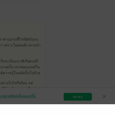
ราตามอ่านที่ไรท์อัพวันละ
า เพราะไม่ค่อยมีเวลาแล้ว
ถึงจะเป็นแนวพีเรียดแต่ก็
จนบางครั้งเวลาคอมเมนท์ใน
้ความรู้ในสมัยนั้นไปด้วย
ผ่านไปไม่กี่เดือน แต่
นที่น้องต้องการแกที่สุดแก
ายการใช้คุกกี้ของเราที่นี่
ตกลง
สมัครขายอีบุ๊ก
วิธีการใช้งาน
ติดต่อเรา
ด็กนี่ถ้าโตขึ้นเป็นหนุ่ม
าวคนสวยจริง ๆ แล้วชอบ