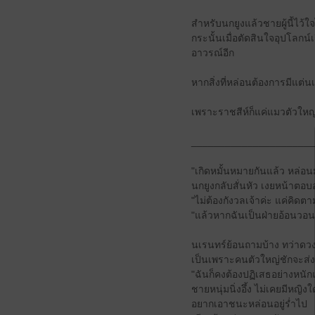
สำหรับนกยูงแล้วชายผู้นี้ไว้ใจ
กระนั้นเมื่อตัดสินใจอุปโลกน์
อาวรณ์อีก
หากสิ่งที่หล่อนต้องการมีแต่นเ
เพราะราชสีห์ก็แค่แมวตัวใหญ่เท
______________________
"เกิดหมั้นหมายกันแล้ว หล่อน
นกยูงกลับสั่นหัว เงยหน้าตอบ
"ไม่ต้องกังวลเจ้าค่ะ แค่คิดต
"แล้วหากฉันเป็นฝ่ายอ้อนวอน
นเรนทร์ย้อนถามบ้าง ทว่าดวงห
เป็นเพราะคนตัวใหญ่ชักจะส่ง
"ฉันก็คงต้องปฏิเสธอย่างหน
ชายหนุ่มนิ่งอึ้ง ไม่เคยมีหญ
อยากเอาชนะหล่อนอยู่ร่ำไป