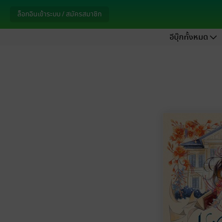
ล็อกอินเข้าระบบ / สมัครสมาชิก
อีบุ๊กทั้งหมด