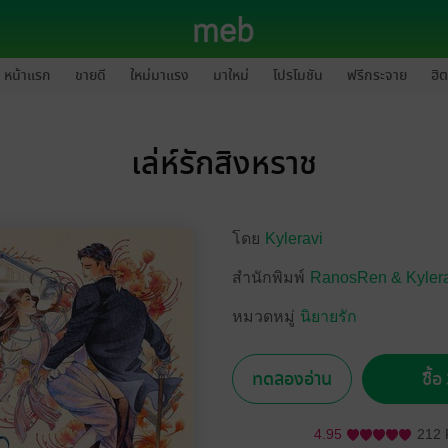
หน้าแรก
ขายดี
ใหม่มาแรง
มาใหม่
โปรโมชัน
ฟรีกระจาย
ฮิต
เล่ห์รักสิงหราช
โดย
Kyleravi
สำนักพิมพ์
RanosRen & Kylera
หมวดหมู่
นิยายรัก
ทดลองอ่าน
ซื้
4.95
212 