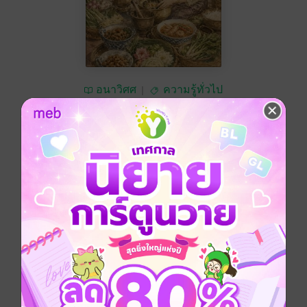
อนาวิศศ
ความรู้ทั่วไป
ทดลองอ่าน
ซื้อ 92 บาท
No Rating
อยากได้
ซื้อเป็นของขวัญ
ติดตาม
แชร์
สูตรอาหารไทยแท้ตำรับชาววัง ถ่ายทอดจากท่านผู้หญิง
กลีบ มหิธร รสชาติที่ละเมียดละไม สู่รูปลักษณ์ที่งดงาม