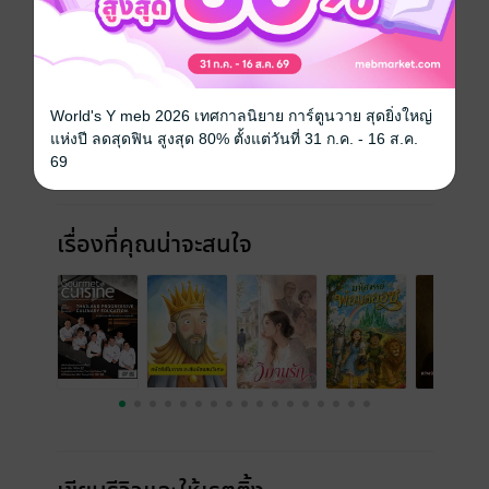
ประณีต
ประเภทไฟล์
pdf, epub
(สารบัญ)
วันที่วางขาย
31 กรกฎาคม 2568
World's Y meb 2026 เทศกาลนิยาย การ์ตูนวาย สุดยิ่งใหญ่
แห่งปี ลดสุดฟิน สูงสุด 80% ตั้งแต่วันที่ 31 ก.ค. - 16 ส.ค.
ความยาว
89 หน้า (≈ 27,266 คำ)
69
ราคาปก
92 บาท
เรื่องที่คุณน่าจะสนใจ