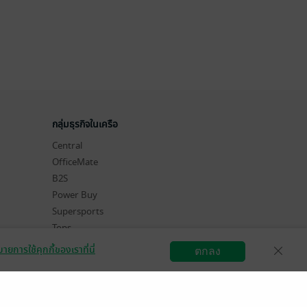
กลุ่มธุรกิจในเครือ
Central
OfficeMate
B2S
Power Buy
Supersports
Tops
Hytexts
ายการใช้คุกกี้ของเราที่นี่
ตกลง
สมัครขายอีบุ๊ก
วิธีการใช้งาน
ติดต่อเรา