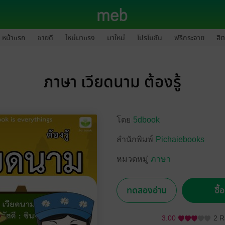
หน้าแรก
ขายดี
ใหม่มาแรง
มาใหม่
โปรโมชัน
ฟรีกระจาย
ฮิต
ภาษา เวียดนาม ต้องรู้
โดย
5dbook
สำนักพิมพ์
Pichaiebooks
หมวดหมู่
ภาษา
ทดลองอ่าน
ซื้
3.00
2 R