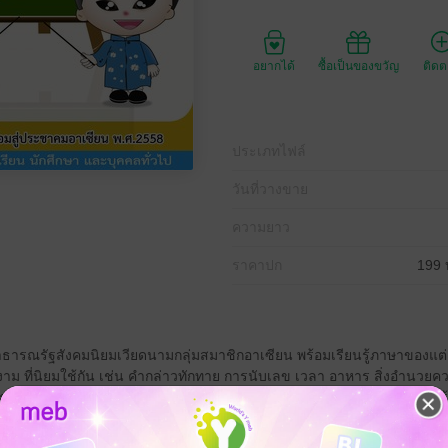
อยากได้
ซื้อเป็นของขวัญ
ติด
ประเภทไฟล์
วันที่วางขาย
ความยาว
ราคาปก
199 
ธารณรัฐสังคมนิยมเวียดนามกลุ่มสมาชิกอาเซียน พร้อมเรียนรู้ภาษาของแต่
ม ที่นิยมใช้กัน เช่น คำกล่าวทักทาย การนับเลข เวลา อาหาร สิ่งอำนวยควา
ก่เด็กเหมาะสำหรับนักเรียน นักศึกษา และบุคคลทั่วไป เพื่อใช้เตรียมความพ