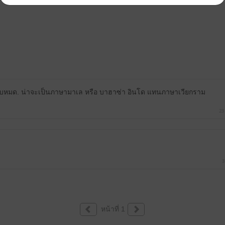
ือบหมด. น่าจะเป็นภาษามาเล หรือ บาฮาซ่า อินโด แทนภาษาเวียกราม
23
3
หน้าที่ 1