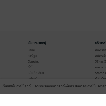
เลือกหมวดหมู่
บริการช
นิยาย
สมัครขาย
การ์ตูน
สมัครอ่
นิตยสาร
วิธีการใ
ทั่วไป
meb co
หนังสือเสียง
Stamp ค
บุฟเฟต์
Gift Co
เงื่อนไข
เว็บไซต์นี้มีการใช้คุกกี้ โปรดยอมรับนโยบายคุกกี้เพื่อประสบการณ์การใช้บริการ
Language
ดาวน์โหลดแอป
นโยบายค
แผนผังเ