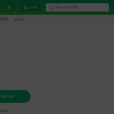
ตะกร้า
ขึ้นหิ้ง
แนะนำ
อ 59 บาท
ating