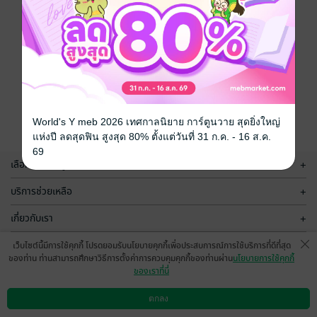
World's Y meb 2026 เทศกาลนิยาย การ์ตูนวาย สุดยิ่งใหญ่
แห่งปี ลดสุดฟิน สูงสุด 80% ตั้งแต่วันที่ 31 ก.ค. - 16 ส.ค.
69
เลือกหมวดหมู่
+
บริการช่วยเหลือ
+
เกี่ยวกับเรา
+
กลุ่มธุรกิจในเครือ
+
เว็บไซต์นี้มีการใช้คุกกี้ โปรดยอมรับนโยบายคุกกี้เพื่อประสบการณ์การใช้บริการที่ดีที่สุด
ของท่าน ท่านสามารถศึกษาวิธีการตั้งค่าการควบคุมคุกกี้ของท่านผ่าน
นโยบายการใช้คุกกี้
ของเราที่นี่
ตกลง
ดาวน์โหลดแอป
วิธีการใช้งาน
ติดต่อเรา