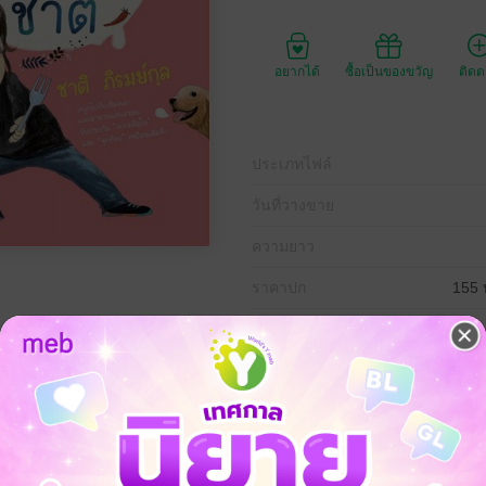
อยากได้
ซื้อเป็นของขวัญ
ติด
ประเภทไฟล์
วันที่วางขาย
ความยาว
ราคาปก
155 
กุลได้เจอแน่ๆ “ความอิ่ม” กับ “ความสนุก” เพราะเขาจะพาชิมและชมจนผู้อ่าน “
เสน่ห์ที่อยากชวนให้คุณจุกไปด้วยกัน