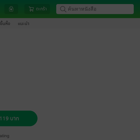
ตะกร้า
ขึ้นหิ้ง
แนะนำ
อ 119 บาท
ating