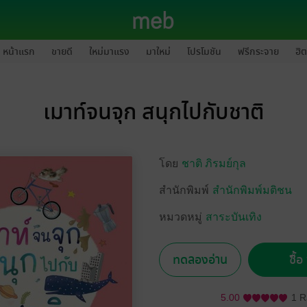
หน้าแรก
ขายดี
ใหม่มาแรง
มาใหม่
โปรโมชัน
ฟรีกระจาย
ฮิต
เมาท์จนจุก สนุกไปกับชาติ
โดย
ชาติ ภิรมย์กุล
สำนักพิมพ์
สำนักพิมพ์มติชน
หมวดหมู่
สาระบันเทิง
ทดลองอ่าน
ซื้
5.00
1 R