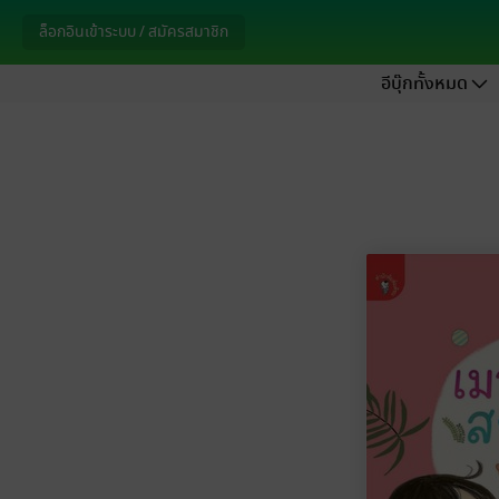
ล็อกอินเข้าระบบ / สมัครสมาชิก
อีบุ๊กทั้งหมด