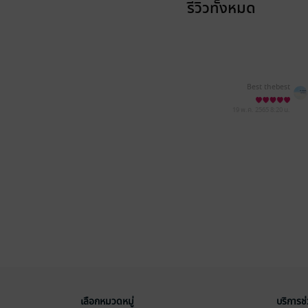
รีวิวทั้งหมด
Best thebest
19 พ.ค. 2565
8:20 น.
เลือกหมวดหมู่
บริการช