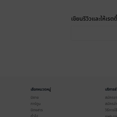
เขียนรีวิวและให้เรตติ
เลือกหมวดหมู่
บริการช
นิยาย
สมัครขาย
การ์ตูน
สมัครอ่
นิตยสาร
วิธีการใ
ทั่วไป
meb co