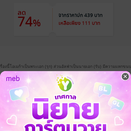
ลด
จากราคาปก 439 บาท
74
%
เหลือเพียง 111 บาท
 เรื่องนี้โอเมก้าเป็นพระเอก (รุก) ส่วนอัลฟ่าเป็นนายเอก (รับ) มีความแหกขนบ 
บรุกนะ คิดว่าทำได้ดีด้วย"
"
"
ื่อว่ากระต่ายตัวเล็ก ๆ จะขย้ำลูกเสือได้"
่ายตัวเล็กที่ไหน ตัวใหญ่เบ้อเริ่ม"