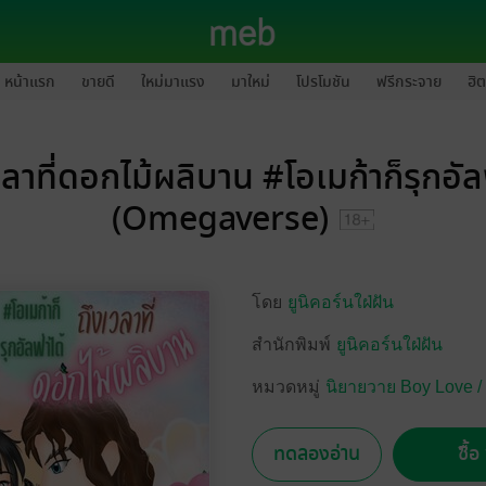
หน้าแรก
ขายดี
ใหม่มาแรง
มาใหม่
โปรโมชัน
ฟรีกระจาย
ฮิต
วลาที่ดอกไม้ผลิบาน #โอเมก้าก็รุกอัลฟ
(Omegaverse)
โดย
ยูนิคอร์นใฝ่ฝัน
สำนักพิมพ์
ยูนิคอร์นใฝ่ฝัน
หมวดหมู่
นิยายวาย Boy Love /
ทดลองอ่าน
ซื้