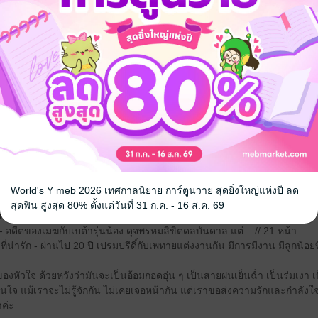
ูงสุดของสังคม แต่ 'เปรมปรีดิ์' กลับรู้สึกเหมือนเป็นตัวตลก การมีหน้าตาสวย
้อเลียน ถูกแซว ถูกหัวเราะเยาะว่าเหมือนโอเมก้า มิหนำซ้ำ เขายังต้องตกอยู่
ยมลับ ๆ' ของเขาเข้า ตลอดทั้งชีวิต เปรมปรีดิ์เกลียดภาพสะท้อนของตัวเองบ
้าหาญแบบอัลฟ่าส่วนใหญ่เลย ทว่าชีวิตก็มาถึงจุดเปลี่ยนเมื่อเขาได้ช่วยเหลือ 
ีตขึ้นมาบนทางเดิน...ด้วยการแอบพาอีกฝ่ายขึ้นห้อง!?
ใจดีของตนจะทำให้เขากลายเป็นอัลฟ่าสุดที่รักของเพทาย กล้าที่จะรักใครสั
ก NC ในบทที่ 19 รวมกัน 570 หน้า (นับจากไฟล์ pdf)
ุ่ม อร่อย (NC) - ไปเที่ยวค้างคืนกันสองคน จู่ ๆ เพทายก็ฮีตขึ้นมา ใครรุก ใค
World's Y meb 2026 เทศกาลนิยาย การ์ตูนวาย สุดยิ่งใหญ่แห่งปี ลด
ับเสือน้อยอ้วนกลม (NC) - จู่ ๆ อัลฟ่าแสนน่ารักของเพทายก็เปลี๊ยนไป๋ โธ่ โอ
สุดฟิน สูงสุด 80% ตั้งแต่วันที่ 31 ก.ค. - 16 ส.ค. 69
าชวนซึ้งของเพชรฟ้ากับพ่อ และความรู้สึกเกินเพื่อนระหว่างอัลฟ่าสองคน //
- อดีตของเมฆกับเบต้ารุ่นน้อง ดุจพรหมลิขิตดลบันดาล แต่... // 21 หน้า
ี่น่ารัก - ผ่านไป 20 ปี เปรมปรีดิ์กับเพทายแต่งงานกัน มีการมีงาน มีลูกน้อยที
องหัวใจ ด้วยหวังว่ามันจะเป็นอ้อมกอดอุ่น ๆ เป็นสายฝนเย็นฉ่ำ เป็นร่มเงา เป็
ในใจ แม้เราจะไม่รู้จักกัน ไม่เคยเจอหน้ากัน แต่เราขอส่งความรักและกำลังใจ
ค่ะ