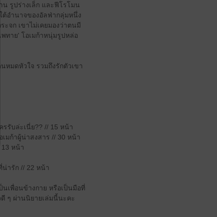
หวาน รูปร่างเล็ก และฟีโรโมน
ใต้อำนาจของอัลฟ่ากลุ่มหนึ่ง
นกระจก เขาไม่เคยมองว่าตนมี
'เพทาย' โอเมก้าหนุ่มรูปหล่อ
กคนหมดหัวใจ รวมถึงรักตัวเขา
รรับล่ะเนี่ย?? // 15 หน้า
เมก้าผู้น่าสงสาร // 30 หน้า
 13 หน้า
่น่ารัก // 22 หน้า
นเพื่อนข้างกาย หรือเป็นมือที่
ดี ๆ ผ่านนิยายเล่มนี้นะคะ