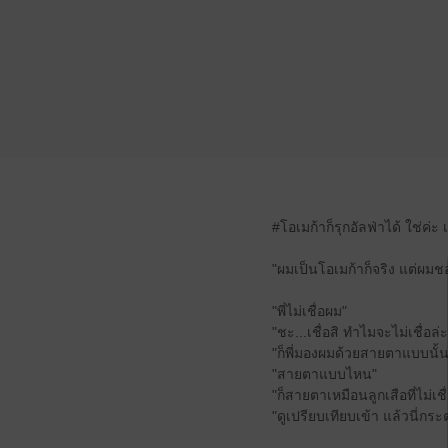
#โอเมก้าก็รุกอัลฟ่าได้ ใช่ค่ะ
"ผมเป็นโอเมก้าก็จริง แต่ผมชอ
"พี่ไม่เชื่อผม"
"ชะ...เชื่อสิ ทำไมจะไม่เชื่อล่ะ
"ก็พี่มองผมด้วยสายตาแบบนั้น
"สายตาแบบไหน"
"ก็สายตาเหมือนลูกเสือที่ไม่เช
"ดูเปรียบเทียบเข้า แล้วนี่กระต