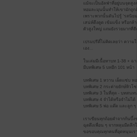
แม้จะเป็นอัลฟ่าที่อยู่บนจุดส
หอมละมุนนั้นทำให้เขามักถูกล
เพราะพวกนั้นดันไปรู้ 'รสนิ
เสน่ห์ดึงดูด เข้มแข็ง หรือกล
ตัวสูงใหญ่ แถมยังรวยมากที่ฮ
เปรมปรีดิ์ไม่คิดเลยว่า ความ
เอง...
ในเล่มมีเนื้อหาบท 1-38 + ฉา
มีบทพิเศษ 5 บทอีก 101 หน้า
บทพิเศษ 1 หวาน เผ็ดแซ่บ หอมน
บทพิเศษ 2 กระต่ายยักษ์หิวโซก
บทพิเศษ 3 ในที่สุด - บทสนทน
บทพิเศษ 4 จำได้หรือจำไม่ได้ 
บทพิเศษ 5 พ่อ แด๊ด และลูก ๆ ท
เราเขียนทุกถ้อยคำจากก้นบึ้งข
ฉุดดึงเพื่อน ๆ จากหลุมมืดลึก
ขอขอบคุณทุกคนที่อุดหนุนเรา