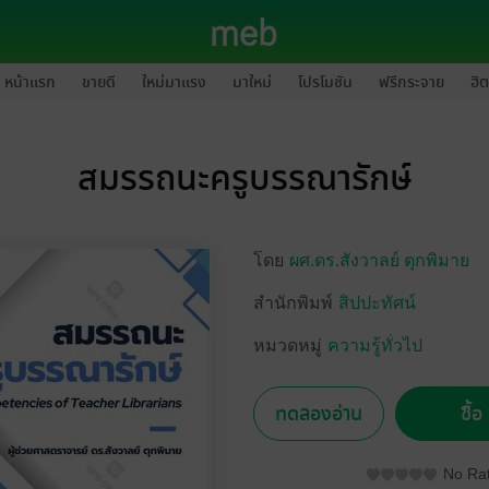
หน้าแรก
ขายดี
ใหม่มาแรง
มาใหม่
โปรโมชัน
ฟรีกระจาย
ฮิต
สมรรถนะครูบรรณารักษ์
โดย
ผศ.ดร.สังวาลย์ ตุกพิมาย
สำนักพิมพ์
สิปปะทัศน์
หมวดหมู่
ความรู้ทั่วไป
ทดลองอ่าน
ซื้
No Rat