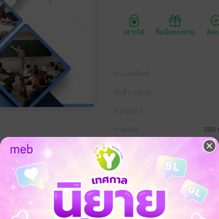
อยากได้
ซื้อเป็นของขวัญ
ติด
ประเภทไฟล์
วันที่วางขาย
ความยาว
ราคาปก
350 
ที่มีคุณค่าสำหรับครูบรรณารักษ์ทั้งที่เพิ่งเริ่มต้นและที่มีประสบการณ์แล้ว ด้ว
ิง การมีตัวอย่างแผนการสอนในภาคผนวก ประโยชน์ใช้สอยของหนังสือ ทำให้เป
์ทุกคน
- หนังสือนำเสนอเนื้อหาอย่างเป็นขั้นตอน เริ่มจากการกำหนดบทบาทและ