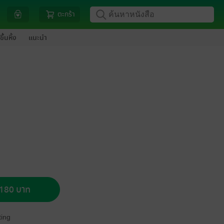
ตะกร้า
ขึ้นหิ้ง
แนะนำ
อ 180 บาท
ing