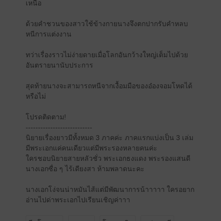
เหนือ
ด้วยคำชวนของสาวใช้ข้างกายนางจึงตกปากรับคำหลบ
หนีการแต่งงาน
ทว่าเรื่องราวไม่ง่ายดายเมื่อโลกอันกว้างใหญ่เต็มไปด้วย
อันตรายนานับประการ
สุดท้ายนางจะสามารถหนีจากเงื้อมมือของอ๋องจอมโหดได้
หรือไม่
โปรดติดตาม!
---------------------------
นิยายเรื่องยาวมีทั้งหมด 3 ภาคค่ะ ภาคแรกแบ่งเป็น 3 เล่ม
มีพระเอกแค่คนเดียวแต่มีพระรองหลายคนค่ะ
ใครชอบนิยายสายหลัวชั่ว พระเอกธงแดง พระรองแสนดี
นางเอกซื่อ ๆ ไร้เดียงสา ห้ามพลาดนะคะ
นางเอกโง่จนน่าหมันไส้แต่มีพัฒนาการน้าาาาา ใครอยาก
อ่านไปด่าพระเอกไปเรียนเชิญค่าาา