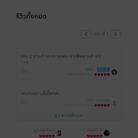
รีวิวทั้งหมด
หน้าที่ 1
เล่ม 2 มาแล้วนะคะทุกคน ฝากติดตามด้วยน้า
าาา
มีแล้ว -
DD_zZ
0
13 พ.ย. 2568
9:19 น.
เล่มสองมาเมื่อไหร่คะ
มีแล้ว -
inukung
1
27 ก.ย. 2568
17:39 น.
ดู 1 ความเห็นย่อย
ซูเจิน/ซูหนี่ว์ฮวา
มี๋เอ๋อร์2134