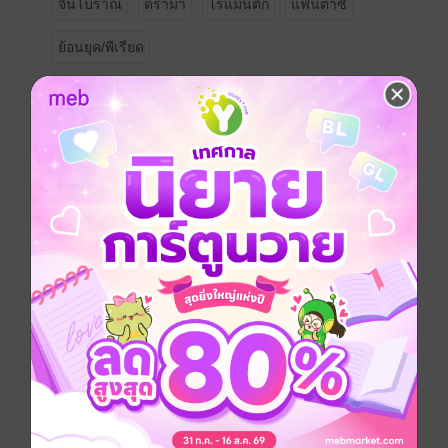
จีนโบราณ
ดรามา
โรแมนติก
แฟนตาซี
ย้อนยุค/พีเรียด
ซีรีส์
บุปผาเคียงอาทิตย์
นักวาด
Daydream_zZ
ประเภทไฟล์
pdf, epub
(สารบัญ)
วันที่วางขาย
24 กันยายน 2568
ความยาว
286 หน้า (≈ 44,633 คำ)
ราคาปก
219 บาท (ประหยัด 9%)
เล่มอื่นๆ ในซีรีส์
ดูทั้งหมด