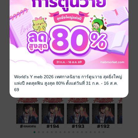
ตัวขึ้นต่อหน้าเทรุอาสะอย่างกะทันหัน ชีวิตประจำวันของ
เทรุอาสะต้องพลิกผันไปด้วยกุญแจแห่งปีศาจที่มาร์โกนำมา
ซีรีส์
ACMA : GAME เกมทรชน (รายตอน)
ประเภทไฟล์
interactive media
วันที่วางขาย
27 เมษายน 2559
ความยาว
22 หน้า
ราคาปก
10 บาท
World's Y meb 2026 เทศกาลนิยาย การ์ตูนวาย สุดยิ่งใหญ่
แห่งปี ลดสุดฟิน สูงสุด 80% ตั้งแต่วันที่ 31 ก.ค. - 16 ส.ค.
เล่มอื่นๆ ในซีรีส์
ดูทั้งหมด
69