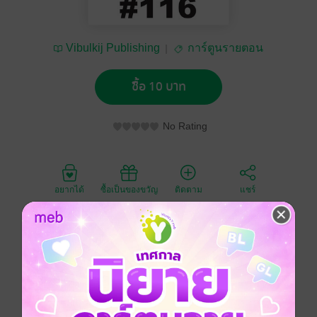
Vibulkij Publishing
การ์ตูนรายตอน
ซื้อ 10 บาท
No Rating
อยากได้
ซื้อเป็นของขวัญ
ติดตาม
แชร์
เกมแห่งปีศาจที่ชักนำไปสู่ขีดจำกัด โอดะ เทรุอาสะ เด็กปี
3 โรงเรียนโคเซย์ หน้าตาหล่อเหลา มันสมองเป็นเลิศ โดด
เด่นเรื่องกีฬา นอกจากนี้ยังเป็นประธานของโอดะกรุ๊ป
เครือธุรกิจลำดับต้นๆ ของญี่ปุ่น แต่แล้วมาร์โก เบลมอนโด
ลูกชายของมาเฟียอิตาเลียนเบลม่อน โดแฟมิลี่กก็ปรากฏ