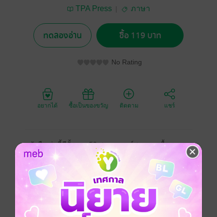
TPA Press
ภาษา
ทดลองอ่าน
ซื้อ 119 บาท
No Rating
อยากได้
ซื้อเป็นของขวัญ
ติดตาม
แชร์
หนังสือเล่มนี้มีทั้งหมด 50 สถานการณ์สนทนา เนื้อหา
แต่ละบทประกอบด้วยเรื่องอ่านเล่นเป็นความรู้ เป็นเกร็ด
ความรู้ตามแบบฉบับและความคิดของชาวจีน ต่อมาเป็น
ประโยคที่จำเป็นสำหรับการสื่อสารเบื้องต้น ท้ายบทมี
คำคมและอารมณ์ขันให้จำไว้พูดเพื่อเพิ่มเสน่ห์ในการ
สนทนา เนื้อหาในเล่ม ไม่ใช่ตำราเรียนภาษาจีนแบบเข้ม
ข้น จึงอาจจะไม่เหมาะสำหรับผู้ที่ต้องการนำไปใช้
ประโยชน์ในการศึกษาภาษาขั้นล้ำลึก แต่สำหรับผู้เริ่ม