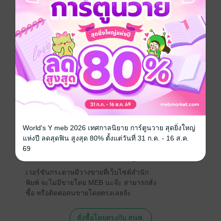
เรียนภาษาจีนขั้นต้นถึงขั้นกลาง หนังสือเล่มนี้จะแต่งแต้ม
สีสันและอารมณ์ให้กับการพูดภาษาจีนได้อย่างแพรวพราว
ภาษาจีน
การพูด
ประเภทไฟล์
pdf
วันที่วางขาย
23 เมษายน 2556
ความยาว
186 หน้า
World's Y meb 2026 เทศกาลนิยาย การ์ตูนวาย สุดยิ่งใหญ่
ราคาปก
150 บาท (ประหยัด 20%)
แห่งปี ลดสุดฟิน สูงสุด 80% ตั้งแต่วันที่ 31 ก.ค. - 16 ส.ค.
69
สนใจเวอร์ชันกระดาษ เชิญทางนี้!
เวอร์ชันกระดาษมีวางขายที่เว็บไซต์สำนัก
พิมพ์ จะไม่มีขายโดย MEB นะจ๊ะ สามารถสั่ง
ซื้อ หรือติดต่อคนขายโดยตรงเลยจ้ะ
สั่งซื้อโดยตรงกับ สนพ.